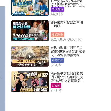
$541换过万元社区券服
务！护理/膳食/治疗/上门
或中心任拣 1条件免资产
生活百科
审查（附申请资格及教
14小时前
学）
谢伟俊夫妇拟效法蔡澜
｜周显
投资理财
2026-08-07 06:00 HKT
台风白海豚︱浙江四口
家观浪9岁童遭卷走 知情
人：游客私闯被封区域
︱有片
即时中国
00:35
2小时前
佘诗曼参加豪门婚宴拭
泪？屡错过结婚时机认
雪卵都迟 立定遗嘱分派
财产
影视圈
7小时前