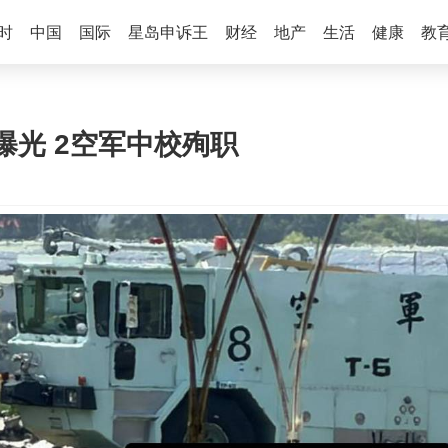
时
中国
国际
星岛申诉王
财经
地产
生活
健康
教
曝光 2空军中校殉职