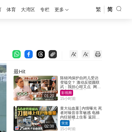
繁
简
育
体育
大湾区
专栏
更多
最Hit
陈锦鸿保护自闭儿受访
变嗌交？ 激动反驳颜联
武：我担心咁又点 网民
批主持咄咄逼人
影视圈
01:20
15小时前
黄大仙血案│内情曝光 死
者对噪音非常敏感 电梯
内狂斩楼上住客 返回住
所堕楼亡
突发
02:38
15小时前