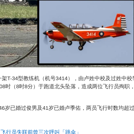
T-34型教练机（机号3414），由卢姓中校及过姓中校
08时（8时8分）于跑道北头坠落，造成两位飞行员殉职
46岁已婚过俊男及41岁已婚卢季佑，两员飞行时数均超
光 飞行员失联前曾三次呼叫「跳伞」