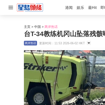
港闻
娱乐
最Hit
即
主页
中国
两岸热话
台T-34教练机冈山坠落残骸
更新时间：11:53 2026-06-02 HKT
两岸热话