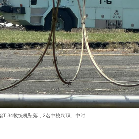
T-34教练机坠落，2名中校殉职。中时