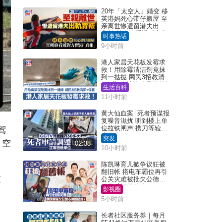
20年「太空人」婚变 移
英港妈死心带仔搬屋 至
亲离世惨遭留港夫出轨
背叛 苦叹终看透对方留
时事热话
港「真相」｜Juicy叮
9小时前
港人家居天花板发霉求
救！用除霉清洁剂竟抹
到一挞挞 网民3招教清洁
+保养 本地油漆品牌曾提
生活百科
醒勿用1物防变色
11小时前
黄大仙血案│死者预谋报
复噪音滋扰 听到楼上单
位拉铁闸声 携刀等䢂伏
驾
击伤者
突发
，空
02:38
10小时前
陈凯琳育儿掀争议狂被
翻旧帐 搭电车霸位再引
过
公关灾难被批欠公德心
网民质疑扮贴地？
影视圈
5小时前
长者社区服务券｜每月