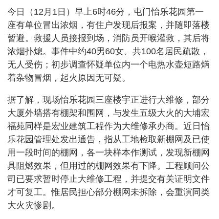
今日（12月1日）早上6时46分，屯门怡乐花园第一
座有单位冒出浓烟，有住户发现后报案，并随即落楼
暂避。救援人员接报到场，消防员开喉灌救，其后将
浓烟扑熄。事件中约40男60女、共100名居民疏散，
无人受伤；初步调查怀疑单位内一个电热水壶短路焫
着杂物冒烟，起火原因无可疑。
据了解，现场怡乐花园三座楼宇正进行大维修，部分
大厦外墙搭有棚架和围网，与发生五级大火的大埔宏
福苑同样是宏业建筑工程作为大维修承办商。近日怡
乐花园管理处发出通告，指从工地检取新棚网及已使
用一段时间的棚网，各一块样本作测试，发现新棚网
具阻燃效果，但用过的棚网效果有下降。工程顾问公
司已要求暂时停止大维修工程，并提交有关证明文件
才可复工。惟居民担心部分棚网未拆除，会重演同类
大火灾惨剧。