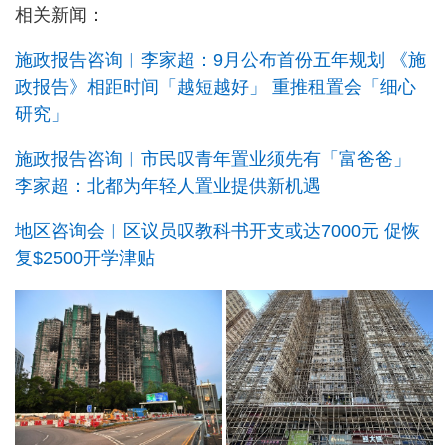
相关新闻：
施政报告咨询︱李家超：9月公布首份五年规划 《施
政报告》相距时间「越短越好」 重推租置会「细心
研究」
施政报告咨询︱市民叹青年置业须先有「富爸爸」
李家超：北都为年轻人置业提供新机遇
地区咨询会︱区议员叹教科书开支或达7000元 促恢
复$2500开学津贴