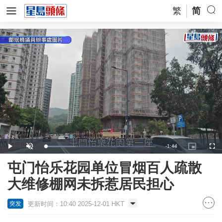
繁
简
Remaining
-
1:44
Loaded
:
Play
Unmute
Picture-
Full
28.03%
in-
Picture
Time
屯门怡乐花园单位冒烟百人疏散
大维修棚网未拆惹居民担心
更新时间：10:40 2025-12-01 HKT
突发