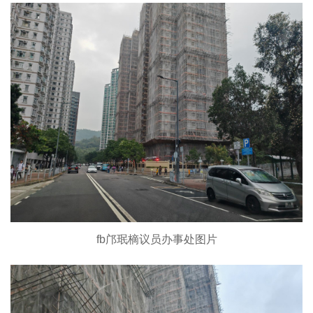
fb邝珉樀议员办事处图片