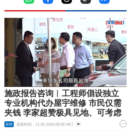
Loaded
:
Unmute
19.16%
施政报告咨询︱工程师倡设独立
专业机构代办屋宇维修 市民仅需
夹钱 李家超赞极具见地、可考虑
更新时间：12:56 2026-08-09 HKT
政情