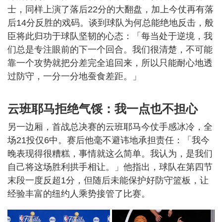
士，同样上演了落后22分的大翻盘，加上今仗再有落
后14分反胜的戏码。谈到球队为何总能绝地反击，般
臣将此归功于球队坚韧的心态：「每当处于逆境，我
们总是专注眼前的下一个回合。我们很清楚，不可能
靠一个攻势就把分差完全追回来，所以只能耐心地透
过防守，一分一分地蚕食差距。」
云班耶马拒绝气馁：我一点也不担心
另一边厢，首战总决赛的云班耶马今仗手感冰冷，全
场21投仅6中。赛后他毫不避讳地承担责任：「我今
晚表现得很糟糕，事情就这么简单。我认为，是我们
自己将这场胜利拱手相让。」他指出，球队在第四节
末段一度反超1分，但随后未能保护好防守篮板，让
经验丰富的纽约人乘势接管了比赛。