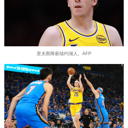
里夫斯降薪续约湖人。AFP