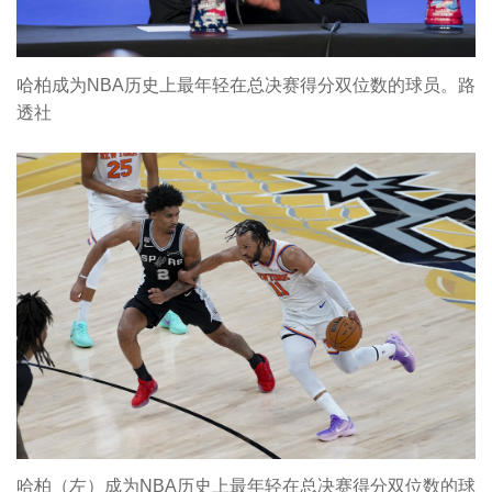
哈柏成为NBA历史上最年轻在总决赛得分双位数的球员。路
透社
哈柏（左）成为NBA历史上最年轻在总决赛得分双位数的球