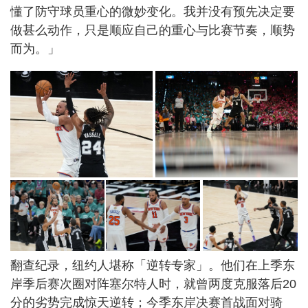
懂了防守球员重心的微妙变化。我并没有预先决定要
做甚么动作，只是顺应自己的重心与比赛节奏，顺势
而为。」
翻查纪录，纽约人堪称「逆转专家」。他们在上季东
岸季后赛次圈对阵塞尔特人时，就曾两度克服落后20
分的劣势完成惊天逆转；今季东岸决赛首战面对骑