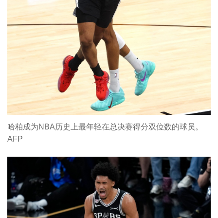
哈柏成为NBA历史上最年轻在总决赛得分双位数的球员。
AFP