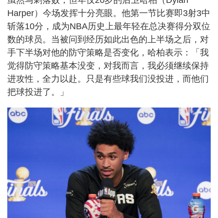
虽然马刺落败，但年仅20岁的后卫哈柏（Dylan
Harper）今场发挥十分亮眼。他第一节比赛即3射3中
斩落10分，成为NBA历史上最年轻在总决赛得分双位
数的球员。当被问到经历如此出色的上半场之后，对
手下半场对他的防守策略是否变化，哈柏表示：「我
觉得防守策略基本没变，对我而言，我必须继续保持
进攻性，全力以赴。只是有些球我们没投进，而他们
把球投进了。」