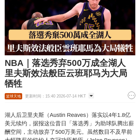
NBA｜落选秀弃500万成全湖人
里夫斯效法般臣云班耶马为大局
牺牲
更新时间：15:40 2026-07-14 HKT
篮球天地
湖人后卫里夫斯（Austin Reaves）落实以4年1.8亿
美元续约，据报这位昔日「落选秀」为助球队腾出薪
酬空间，主动放弃了500万美元。虽然数目不及早前