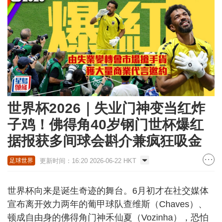
世界杯2026｜失业门神变当红炸
子鸡！佛得角40岁钢门世杯爆红
据报获多间球会斟介兼疯狂吸金
更新时间：16:20 2026-06-22 HKT
足球世界
世界杯向来是诞生奇迹的舞台。6月初才在社交媒体
宣布离开效力两年的葡甲球队查维斯（Chaves）、
顿成自由身的佛得角门神禾仙夏（Vozinha），恐怕