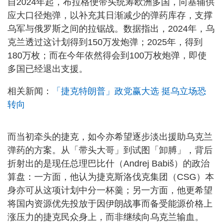
自2024年起，布拉格便带头统筹欧洲多国，向基辅供
应大口径炮弹，以补充其日渐减少的弹药库存，支撑
乌军与俄罗斯之间的拉锯战。数据指出，2024年，乌
克兰透过这计划得到150万发炮弹；2025年，得到
180万枚；而在今年依然得会到100万枚炮弹，即使
多国已经退出支援。
相关新闻：
「捷克特朗普」政党赢大选 挺乌立场恐
转向
而当初牵头的捷克，如今亦希望逐步淡出援助乌克兰
弹药的方案。从「带头大哥」到试图「卸膊」，背后
折射出的是现任总理巴比什（Andrej Babiš）的政治
算盘：一方面，他认为捷克斯洛伐克集团（CSG）本
身亦可从这项计划中分一杯羹；另一方面，他更希望
将国内资源优先投放于因伊朗战事而备受能源价格上
涨压力的捷克民众身上，而非继续向乌克兰输血。