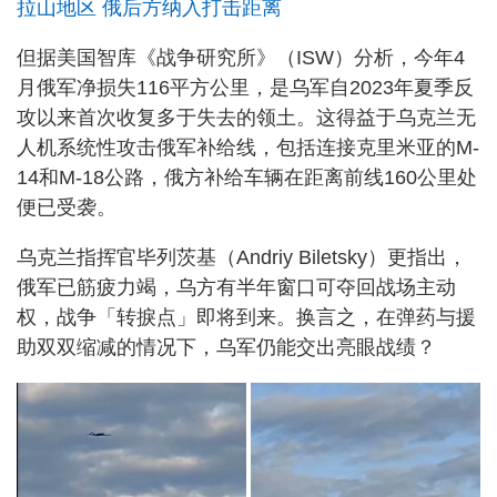
拉山地区 俄后方纳入打击距离
但据美国智库《战争研究所》（ISW）分析，今年4
月俄军净损失116平方公里，是乌军自2023年夏季反
攻以来首次收复多于失去的领土。这得益于乌克兰无
人机系统性攻击俄军补给线，包括连接克里米亚的M-
14和M-18公路，俄方补给车辆在距离前线160公里处
便已受袭。
乌克兰指挥官毕列茨基（Andriy Biletsky）更指出，
俄军已筋疲力竭，乌方有半年窗口可夺回战场主动
权，战争「转捩点」即将到来。换言之，在弹药与援
助双双缩减的情况下，乌军仍能交出亮眼战绩？