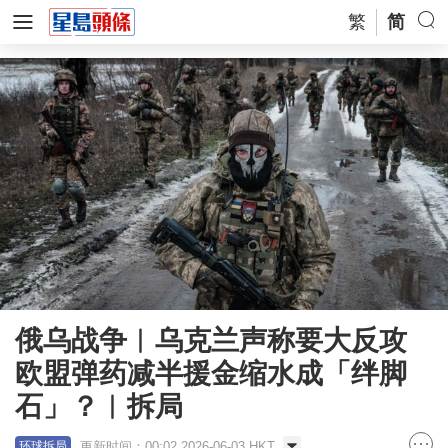
繁
简
俄乌战争︱乌克兰声称要大反攻
欧盟弹药减半援金缩水成「绊脚
石」？︱拆局
更新时间：00:02 2026-06-03 HKT
环球拆局