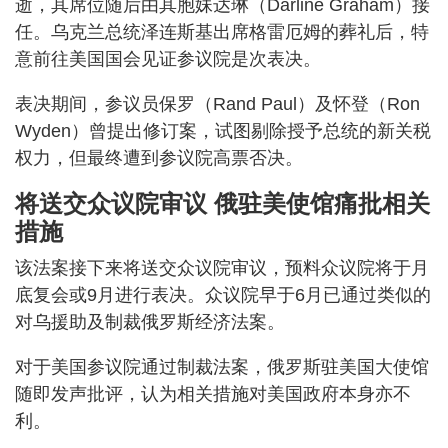
逝，其席位随后由其胞妹达琳（Darline Graham）接
任。乌克兰总统泽连斯基出席格雷厄姆的葬礼后，特
意前往美国国会见证参议院是次表决。
表决期间，参议员保罗（Rand Paul）及怀登（Ron
Wyden）曾提出修订案，试图剔除授予总统的新关税
权力，但最终遭到参议院高票否决。
将送交众议院审议 俄驻美使馆痛批相关
措施
该法案接下来将送交众议院审议，预料众议院将于月
底复会或9月进行表决。众议院早于6月已通过类似的
对乌援助及制裁俄罗斯经济法案。
对于美国参议院通过制裁法案，俄罗斯驻美国大使馆
随即发声批评，认为相关措施对美国政府本身亦不
利。