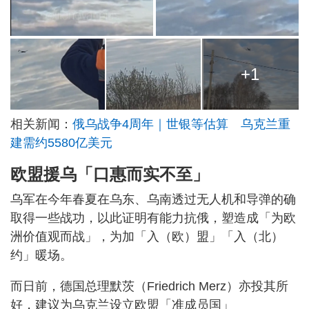
+1
相关新闻：
俄乌战争4周年｜世银等估算 乌克兰重
建需约5580亿美元
欧盟援乌「口惠而实不至」
乌军在今年春夏在乌东、乌南透过无人机和导弹的确
取得一些战功，以此证明有能力抗俄，塑造成「为欧
洲价值观而战」，为加「入（欧）盟」「入（北）
约」暖场。
而日前，德国总理默茨（Friedrich Merz）亦投其所
好，建议为乌克兰设立欧盟「准成员国」