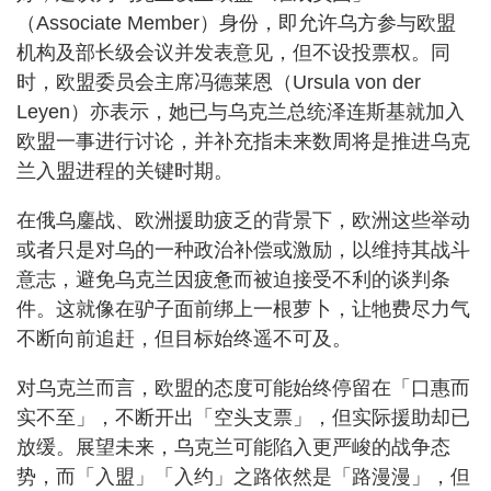
（Associate Member）身份，即允许乌方参与欧盟
机构及部长级会议并发表意见，但不设投票权。同
时，欧盟委员会主席冯德莱恩（Ursula von der
Leyen）亦表示，她已与乌克兰总统泽连斯基就加入
欧盟一事进行讨论，并补充指未来数周将是推进乌克
兰入盟进程的关键时期。
在俄乌鏖战、欧洲援助疲乏的背景下，欧洲这些举动
或者只是对乌的一种政治补偿或激励，以维持其战斗
意志，避免乌克兰因疲惫而被迫接受不利的谈判条
件。这就像在驴子面前绑上一根萝卜，让牠费尽力气
不断向前追赶，但目标始终遥不可及。
对乌克兰而言，欧盟的态度可能始终停留在「口惠而
实不至」，不断开出「空头支票」，但实际援助却已
放缓。展望未来，乌克兰可能陷入更严峻的战争态
势，而「入盟」「入约」之路依然是「路漫漫」，但