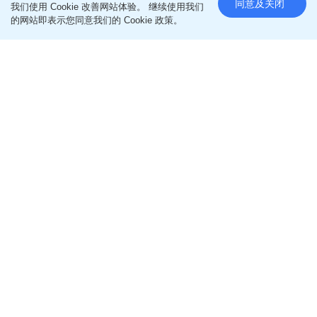
同意及关闭
我们使用 Cookie 改善网站体验。 继续使用我们
的网站即表示您同意我们的 Cookie 政策。
俄乌局势｜乌指北韩导弹部队已
进驻俄西部 或部署120枚及6发射
器
更新时间：11:42 2026-08-06 HKT
即时国际
乌克兰军事情报机构近日指出，北韩导弹部队已开始
进驻俄罗斯西部，未来可能配备多达120枚弹道导弹
及6套发射系统，用于对乌克兰发动攻击。
俄方2年前已使用北韩导弹
相关新闻：
俄「黑寡妇」专嫁弱势新兵 老公战死沙
场即擸抚恤金