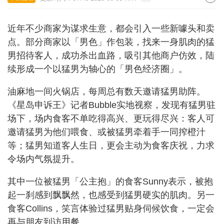
近年不少商家为谋求生意，都会引入一些新噱头和卖
点。部分商家以「男色」作包装，找来一身肌肉的猛
男招待客人，成功杀出血路，吸引其他商户仿效，陆
续形成一个以猛男为轴心的「男色经济圈」。
油麻地一间火锅店，每周总有数天邀请猛男助阵。
《星岛申诉王》记者Bubble实地视察，发现有猛男驻
场下，场内食客不单吃得高兴、更玩得尽兴：客人可
邀请猛男为他们喂食、或被猛男牵着手一同搾橙汁
等；猛男知道客人生日，更会主动为食客庆祝，力求
令场内气氛提升。
其中一位被猛男「公主抱」的食客Sunny表示，被抱
起一刹感到飘飘然，也感受到猛男硬实的肌肉。另一
食客Collins，笑言体验过猛男贴身伺候饮食，一定会
再与朋友到访用餐。