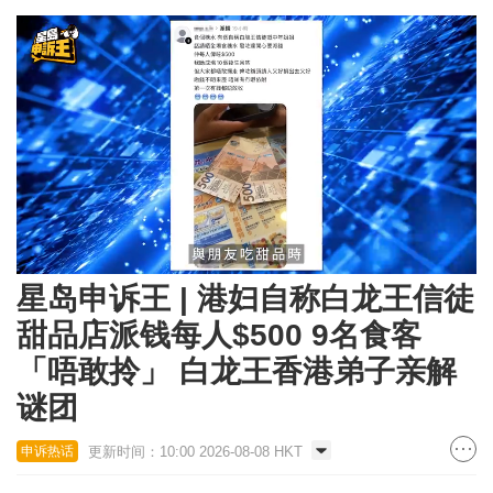
Loaded
:
Unmute
24.92%
星岛申诉王 | 港妇自称白龙王信徒
甜品店派钱每人$500 9名食客
「唔敢拎」 白龙王香港弟子亲解
谜团
更新时间：10:00 2026-08-08 HKT
申诉热话