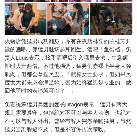
+1
火锅店凭猛男成功翻身，亦有在夜店林立的兰桂芳开
设的酒吧，凭猛男驻场起死回生。酒吧「鱼蛋档」负
责人Louis表示，接手酒吧后引入猛男表演，生意额
即时大升两倍。不过他强调，猛男们赤裸上半身大骚
肌肉，但都会拿捏尺度，「就算女士要求，但如果尺
度太大都未必会满足她，因为始终猛男是专业的，做
回他平时的表演就可以了。」
负责统筹猛男兵团的团长Dragon表示，猛男有两大
规则需要遵守，包括绝对不可以与客人亲吻、也绝对
不可以与客人外出。曾经有客人突然亲吻猛男，虽然
猛男当刻躲避不及，但是不容许再次亲吻。