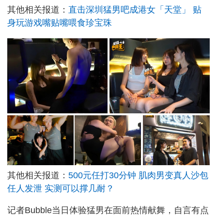
其他相关报道：
直击深圳猛男吧成港女「天堂」 贴
身玩游戏嘴贴嘴喂食珍宝珠
其他相关报道：
500元任打30分钟 肌肉男变真人沙包
任人发泄 实测可以撑几耐？
记者Bubble当日体验猛男在面前热情献舞，自言有点