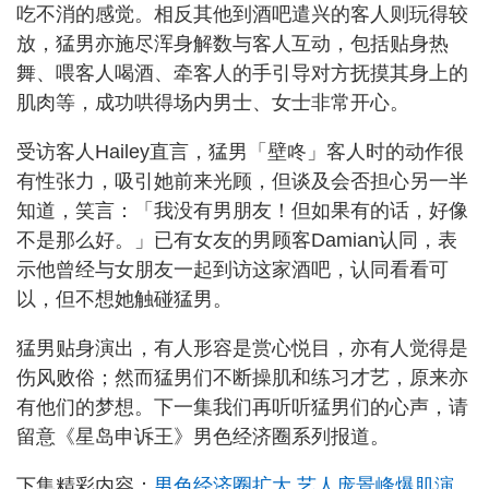
吃不消的感觉。相反其他到酒吧遣兴的客人则玩得较
放，猛男亦施尽浑身解数与客人互动，包括贴身热
舞、喂客人喝酒、牵客人的手引导对方抚摸其身上的
肌肉等，成功哄得场内男士、女士非常开心。
受访客人Hailey直言，猛男「壁咚」客人时的动作很
有性张力，吸引她前来光顾，但谈及会否担心另一半
知道，笑言：「我没有男朋友！但如果有的话，好像
不是那么好。」已有女友的男顾客Damian认同，表
示他曾经与女朋友一起到访这家酒吧，认同看看可
以，但不想她触碰猛男。
猛男贴身演出，有人形容是赏心悦目，亦有人觉得是
伤风败俗；然而猛男们不断操肌和练习才艺，原来亦
有他们的梦想。下一集我们再听听猛男们的心声，请
留意《星岛申诉王》男色经济圈系列报道。
下集精彩内容：
男色经济圈扩大 艺人庞景峰爆肌演