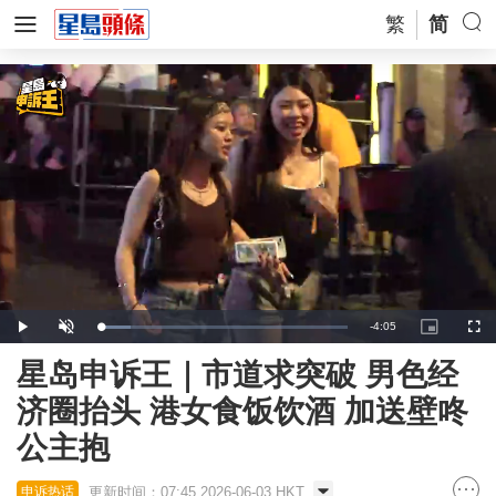
繁
简
Remaining
-
4:05
Loaded
:
Play
Unmute
Picture-
Full
12.37%
in-
Picture
Time
星岛申诉王｜市道求突破 男色经
济圈抬头 港女食饭饮酒 加送壁咚
公主抱
更新时间：07:45 2026-06-03 HKT
申诉热话