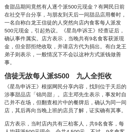
食甜品期间竟然有人逐个派500元现金？有网民日前
在社交平台分享，与朋友到天后一间甜品店用餐时，
一名自称白龙王信徒的人突然向店内食客每人派发
500元现金，引起热议。《星岛申诉王》经查证后，
确认事件属实。店方表示，当晚共有9名食客获派现
金，但全部拒绝收取，并请店方代为捐出。有白龙王
弟子则表示，一般情况下不会以这种方式派钱做善
事。
信徒无故每人派$500 九人全拒收
《星岛申诉王》根据网民分享内容，找到位于天后的
涉事甜品店「锦尚甜」。店主邓先生表示，事发时自
己并不在场，但翻查相片中的餐牌后，确认为同一间
店，其后再向当晚上班的店员了解，证实确有其事。
店方表示，当时店内共有三枱客人，共9名食客，每
人均获派500元现金，合共4,500元。不过，9名食客