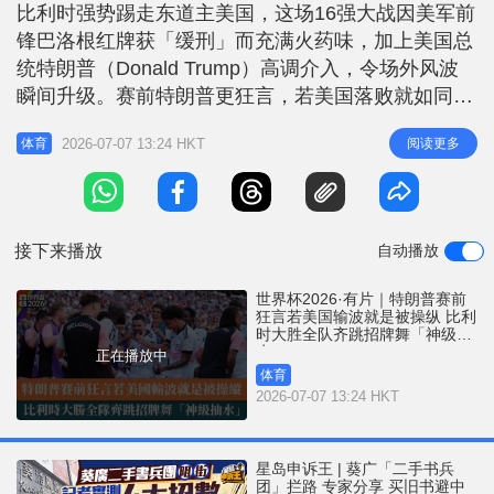
r
比利时强势踢走东道主美国，这场16强大战因美军前
e
i
锋巴洛根红牌获「缓刑」而充满火药味，加上美国总
n
统特朗普（Donald Trump）高调介入，令场外风波
g
瞬间升级。赛前特朗普更狂言，若美国落败就如同
「2020年大选般被操纵」。面对美方的连番挑衅，比
T
2026-07-07 13:24 HKT
阅读更多
体育
利时不仅以4:1强势KO对手，一众「欧洲红魔」球员
i
更在卢卡古（Romelu Lukaku）「埋斋」后，集体在
m
场边大跳特朗普的招牌舞姿疯狂「抽水」。 特朗普
e
白
接下来播放
自动播放
世界杯2026·有片｜特朗普赛前
狂言若美国输波就是被操纵 比利
时大胜全队齐跳招牌舞「神级抽
水」
正在播放中
体育
2026-07-07 13:24 HKT
星岛申诉王 | 葵广「二手书兵
团」拦路 专家分享 买旧书避中