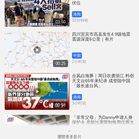
伏位
港闻
32分钟前
03:50
四川宜宾市高县发生4.9级地震
震源深度6公里｜有片
中国
2小时前
00:25
台风白海豚｜周日吹袭浙江 料创
天文台65年来纪录 成登陆中国
「最长途台风」
港闻
3小时前
00:58
「非常父母」为Danny申请人身
保护令 质疑社署限制每周仅两次
探视 高院9月底前判决
瀏覽更多影片
港闻