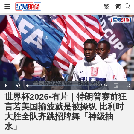
繁
简
R
-
1:49
L
P
U
P
F
o
l
n
i
u
a
a
m
c
l
世界杯2026·有片｜特朗普赛前狂
e
d
y
u
t
l
e
t
u
s
d
e
r
c
m
言若美国输波就是被操纵 比利时
:
e
r
2
-
e
7
i
e
a
.
大胜全队齐跳招牌舞「神级抽
n
n
2
-
1
P
i
%
i
水」
c
t
n
u