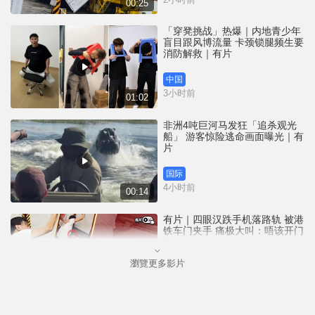
00:25
「穿凳挑战」热爆｜内地青少年
盲目跟风博流量 卡颈锁腿频生要
消防解救｜有片
中国
3小时前
01:02
非洲4吨巨河马发狂「追杀观光
船」 游客惊险逃命画面曝光｜有
片
国际
4小时前
00:14
有片｜四眼汉跌手机落路轨 被港
铁车门夹手 痛极大叫：唔该开门
喇
瀏覽更多影片
港闻
4小时前
00:26
天气极端酷热︱大埔船湾行山男