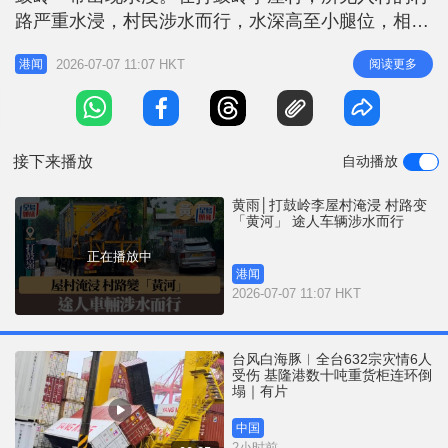
r
e
路严重水浸，村民涉水而行，水深高至小腿位，相当
i
狼狈。途经的车辆亦被淹浸几近半个车轮，行驶时都
n
2026-07-07 11:07 HKT
阅读更多
港闻
小心翼翼，避免死火。 现场消息称，由于村路水
g
浸，私家车司机都不敢驾车入村，只有重型车辆可以
T
勉强涉水而行。至早上10时许，渠务署派员到场处
i
理，清理淤塞渠口疏导水浸。 另
接下来播放
自动播放
m
e
黄雨│打鼓岭李屋村淹浸 村路变
「黄河」 途人车辆涉水而行
正在播放中
港闻
2026-07-07 11:07 HKT
台风白海豚︱全台632宗灾情6人
受伤 基隆港数十吨重货柜连环倒
塌｜有片
中国
2小时前