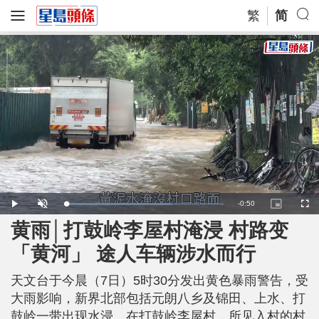
繁
简
R
-
0:50
L
P
U
P
F
o
l
n
i
u
a
a
m
c
l
黄雨│打鼓岭李屋村淹浸 村路变
e
d
y
u
t
l
e
t
u
s
d
e
r
c
m
「黄河」 途人车辆涉水而行
:
e
r
6
-
e
7
i
e
a
.
n
n
4
天文台于今晨（7日）5时30分发出黄色暴雨警告，受
-
0
P
i
%
i
大雨影响，新界北部包括元朗八乡及锦田、上水、打
c
t
n
鼓岭一带出现水浸。在打鼓岭李屋村，所见入村的村
u