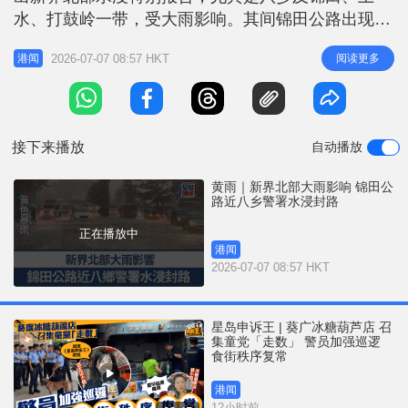
r
e
水、打鼓岭一带，受大雨影响。其间锦田公路出现水
i
浸，往林锦公路方向近八乡警署封路。 运输署于早
n
2026-07-07 08:57 HKT
阅读更多
港闻
上8时17分宣布，因水浸，锦田公路往林锦公路方向
g
近八乡警署的唯一行车线现已封闭；呼吁驾驶人士考
T
虑改用其他道路，现时上址交通繁忙。受影响九巴路
i
线第54、77K及251B
接下来播放
自动播放
m
e
黄雨｜新界北部大雨影响 锦田公
路近八乡警署水浸封路
正在播放中
港闻
2026-07-07 08:57 HKT
星岛申诉王 | 葵广冰糖葫芦店 召
集童党「走数」 警员加强巡逻
食街秩序复常
港闻
12小时前