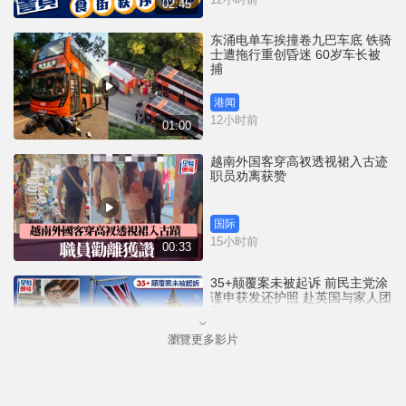
02:45
东涌电单车挨撞卷九巴车底 铁骑
士遭拖行重创昏迷 60岁车长被
捕
港闻
12小时前
01:00
越南外国客穿高衩透视裙入古迹
职员劝离获赞
国际
15小时前
00:33
35+颠覆案未被起诉 前民主党涂
谨申获发还护照 赴英国与家人团
聚
瀏覽更多影片
港闻
15小时前
00:58
薄扶林域多利道重60公斤野猪被