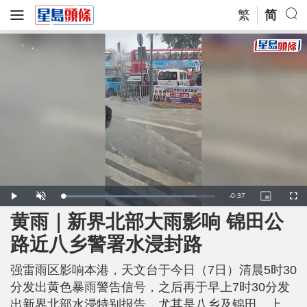
繁
简
R
-
0:37
L
P
U
P
F
o
l
n
i
u
a
a
m
c
l
黄雨｜新界北部大雨影响 锦田公
e
d
y
u
t
l
e
t
u
s
d
e
r
c
m
路近八乡警署水浸封路
:
e
r
8
-
e
7
i
e
a
.
n
n
6
强雷雨区影响本港，天文台于今日（7日）清晨5时30
-
2
P
i
%
i
分发出黄色暴雨警告信号，之后再于早上7时30分发
c
t
n
出新界北部水浸特别报告，尤其是八乡及锦田、上
u