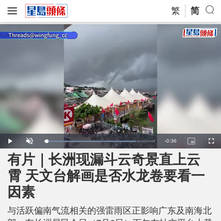
繁
简
R
-
0:36
L
P
U
P
F
o
l
n
i
u
a
a
m
c
l
有片｜长洲现漏斗云奇景直上云
e
d
y
u
t
l
e
t
u
s
d
e
r
c
m
霄 天文台解画是否水龙卷要看一
:
e
r
8
-
e
2
i
e
a
.
因素
n
n
5
-
4
P
i
%
i
c
与活跃偏南气流相关的强雷雨区正影响广东及南海北
t
n
u