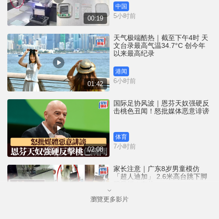
中国
5小时前
00:19
天气极端酷热｜截至下午4时 天
文台录最高气温34.7°C 创今年
以来最高纪录
港闻
6小时前
01:42
国际足协风波｜恩芬天奴强硬反
击桃色丑闻！怒批媒体恶意诽谤
体育
7小时前
02:08
家长注意｜广东8岁男童模仿
「超人迪加」 2.6米高台跳下脚
跟骨折｜有片
瀏覽更多影片
中国
7小时前
00:31