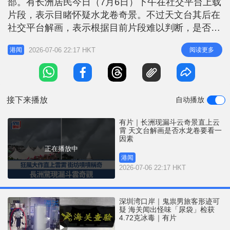
部。有长洲居民今日（7月6日）下午在社交平台上载
r
e
i
片段，表示目睹怀疑水龙卷奇景。不过天文台其后在
n
社交平台解画，表示根据目前片段难以判断，是否为
水龙卷要根据一因素判断。 片段所见，当时长洲对
g
2026-07-06 22:17 HKT
阅读更多
港闻
开狂风大作，乌云诡谲，其间一条漏斗云直通云霄，
T
离远清晰可见，不少街坊啧啧称奇。目击者表示，片
i
段是于今日下午6时36分左右拍摄。翻看天文台雷达
m
图像，当时长洲对开大屿山有明
接下来播放
自动播放
e
有片｜长洲现漏斗云奇景直上云
霄 天文台解画是否水龙卷要看一
因素
正在播放中
港闻
2026-07-06 22:17 HKT
深圳湾口岸｜鬼祟男旅客形迹可
疑 海关闻出怪味「尿袋」检获
4.72克冰毒｜有片