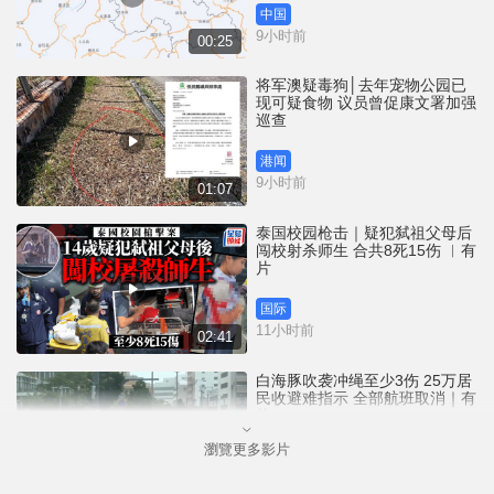
中国
9小时前
00:25
将军澳疑毒狗│去年宠物公园已
现可疑食物 议员曾促康文署加强
巡查
港闻
9小时前
01:07
泰国校园枪击｜疑犯弑祖父母后
闯校射杀师生 合共8死15伤 ︱有
片
国际
11小时前
02:41
白海豚吹袭冲绳至少3伤 25万居
民收避难指示 全部航班取消｜有
片
瀏覽更多影片
国际
12小时前
01:21