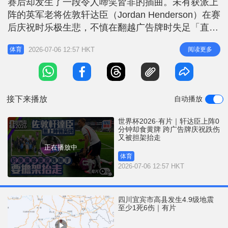
赛后却发生了一段令人啼笑皆非的插曲。未有获派上
r
e
i
阵的英军老将佐敦轩达臣（Jordan Henderson）在赛
n
后庆祝时乐极生悲，不慎在翻越广告牌时失足「直
挞」落地，最终更要由担架抬离场，成为今场胜仗最
g
2026-07-06 12:57 HKT
阅读更多
体育
意外的焦点。 跣手失重心直挞落地 丹般恩急召救援
T
当时英军众将正在场边庆祝胜利，轩达臣试图跨过场
i
边的广告牌与球迷互动，但支撑的手部疑似「跣手」
m
失去重心，整
接下来播放
自动播放
e
世界杯2026·有片｜轩达臣上阵0
分钟却食黄牌 跨广告牌庆祝跌伤
又被担架抬走
正在播放中
体育
2026-07-06 12:57 HKT
四川宜宾市高县发生4.9级地震
至少1死6伤｜有片