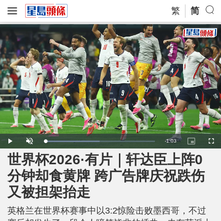
繁
简
R
-
1:03
L
P
U
P
F
o
l
n
i
u
a
a
m
c
l
世界杯2026·有片｜轩达臣上阵0
e
d
y
u
t
l
e
t
u
s
d
e
r
c
m
分钟却食黄牌 跨广告牌庆祝跌伤
:
e
r
4
-
e
9
i
e
a
.
又被担架抬走
n
n
8
-
3
P
i
%
i
c
英格兰在世界杯赛事中以3:2惊险击败墨西哥，不过
t
n
u