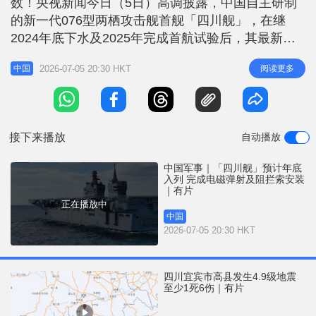
数！央视新闻今日（5日）高调披露，中国自主研制
r
e
i
的新一代076型两栖攻击舰首舰「四川舰」，在继
n
2024年底下水及2025年完成首航试验后，其最新工
程进度迎来关键突破：目前该舰的全纵通飞行甲板已
g
2026-07-05 20:30 HKT
阅读更多
中国
完成标线划线，电磁弹射系统已就位，且降落阻拦索
T
亦已全数安装完毕。 军事专家指出，这是四川舰甲
i
板划线后的首度公开亮相，种种迹象预示其各项核心
m
舰载机起降测试已接近尾声，
接下来播放
自动播放
e
中国军事｜「四川舰」预计年底
入列 完成电磁弹射及阻拦索安装
｜有片
正在播放中
中国
2026-07-05 20:30 HKT
四川宜宾市高县发生4.9级地震
至少1死6伤｜有片