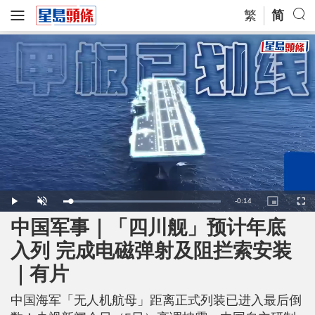
繁
简
R
-
0:14
L
P
U
P
F
o
l
n
i
u
a
a
m
c
l
中国军事｜「四川舰」预计年底
e
d
y
u
t
l
e
t
u
s
d
e
r
c
m
入列 完成电磁弹射及阻拦索安装
:
e
r
1
-
e
0
i
e
a
0
｜有片
n
n
.
-
0
P
i
0
i
%
c
中国海军「无人机航母」距离正式列装已进入最后倒
t
n
u