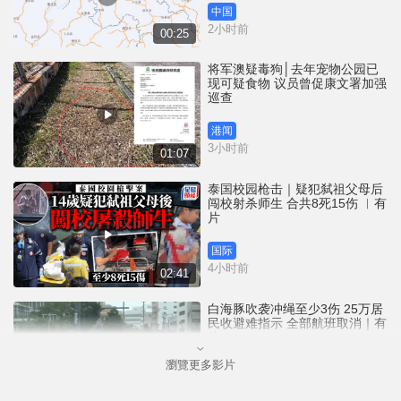
中国
2小时前
00:25
将军澳疑毒狗│去年宠物公园已
现可疑食物 议员曾促康文署加强
巡查
港闻
3小时前
01:07
泰国校园枪击｜疑犯弑祖父母后
闯校射杀师生 合共8死15伤 ︱有
片
国际
4小时前
02:41
白海豚吹袭冲绳至少3伤 25万居
民收避难指示 全部航班取消｜有
片
瀏覽更多影片
国际
6小时前
01:21