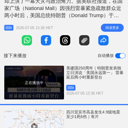
却上演了一幕天灾与政治角力。据美联社报道，在国
r
e
i
家广场（National Mall）因强烈雷暴紧急疏散群众近
n
两小时后，美国总统特朗普（Donald Trump）于当
地时间周六（4日）晚顺利登台，发表独立纪念日演
g
2026-07-05 13:36 HKT
阅读更多
国际
说。特朗普在致词中将爱国主义与其强烈的个人政治
T
色彩相融合，形容建国250年是「有史以来最欢乐、
i
最辉煌的里程碑之一」。他强调，美国将永远领先，
m
绝不
接下来播放
自动播放
e
美建国250周年｜特朗普发表独
立日演说「美国永远第一」 雷暴
延后两小时重新登台
正在播放中
国际
2026-07-05 13:36 HKT
四川宜宾市高县发生4.9级地震
至少1死6伤｜有片