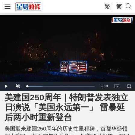
繁
简
R
-
2:13
L
P
U
P
F
o
l
n
i
u
a
a
m
c
l
美建国250周年｜特朗普发表独立
e
d
y
u
t
l
e
t
u
s
d
e
r
c
m
日演说「美国永远第一」 雷暴延
:
e
r
2
-
e
2
i
e
a
.
后两小时重新登台
n
n
7
-
0
P
i
%
i
c
美国迎来建国250周年的历史性里程碑，首都华盛顿
t
n
u