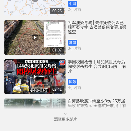
中国
2小时前
00:25
将军澳疑毒狗│去年宠物公园已
现可疑食物 议员曾促康文署加强
巡查
港闻
3小时前
01:07
泰国校园枪击｜疑犯弑祖父母后
闯校射杀师生 合共8死15伤 ︱有
片
国际
4小时前
02:41
白海豚吹袭冲绳至少3伤 25万居
民收避难指示 全部航班取消｜有
片
瀏覽更多影片
国际
5小时前
01:21