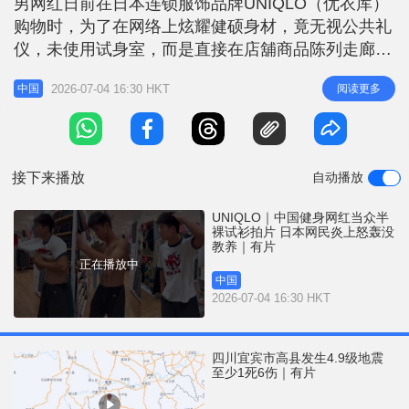
男网红日前在日本连锁服饰品牌UNIQLO（优衣库）
r
e
i
购物时，为了在网络上炫耀健硕身材，竟无视公共礼
n
仪，未使用试身室，而是直接在店舖商品陈列走廊
上，当众脱下外衣、赤裸上半身试穿新衣，并将过程
g
2026-07-04 16:30 HKT
阅读更多
中国
拍下上传至「小红书」分享。 「贴肉」试穿全程拍
T
下 综合日媒及台湾媒体报道，网上流传的影片画面
i
显示，这名身材壮硕的中国男网红，在人来人往的
m
UNIQLO商店展柜旁的走廊，突
接下来播放
自动播放
e
UNIQLO｜中国健身网红当众半
裸试衫拍片 日本网民炎上怒轰没
教养｜有片
正在播放中
中国
2026-07-04 16:30 HKT
四川宜宾市高县发生4.9级地震
至少1死6伤｜有片