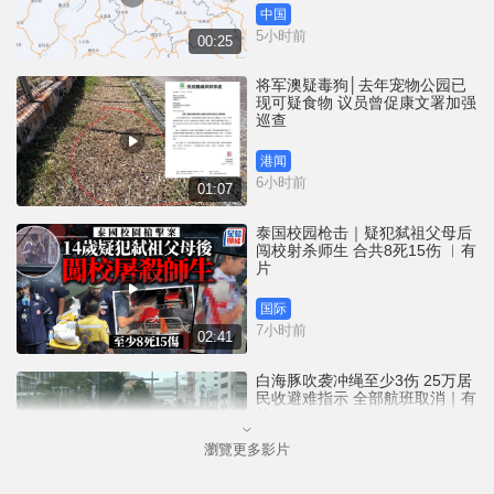
中国
5小时前
00:25
将军澳疑毒狗│去年宠物公园已
现可疑食物 议员曾促康文署加强
巡查
港闻
6小时前
01:07
泰国校园枪击｜疑犯弑祖父母后
闯校射杀师生 合共8死15伤 ︱有
片
国际
7小时前
02:41
白海豚吹袭冲绳至少3伤 25万居
民收避难指示 全部航班取消｜有
片
瀏覽更多影片
国际
9小时前
01:21