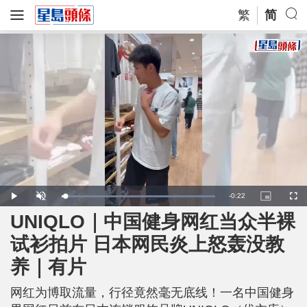
繁
简
R
-
0:22
L
P
U
P
F
o
l
n
i
u
a
a
m
c
l
UNIQLO｜中国健身网红当众半裸
e
d
y
u
t
l
e
t
u
s
d
e
r
c
m
试衫拍片 日本网民炎上怒轰没教
:
e
r
1
-
e
0
i
e
a
0
养｜有片
n
n
.
-
0
P
i
0
i
%
c
网红为博取流量，行径竟然毫无底线！一名中国健身
t
n
u