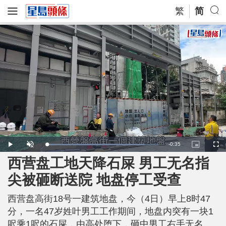
繁
简
R
-
0:35
L
P
U
P
F
o
l
n
i
u
a
a
m
c
l
西营盘工地天降石屎 男工无名指
e
d
y
u
t
l
e
t
u
s
d
e
r
c
m
尖被砸断送院 地盘停工受查
:
e
r
8
-
e
7
i
e
a
.
n
n
3
西营盘高街18号一建筑地盘，今（4日）早上8时47
-
5
P
i
%
i
分，一名47岁姓叶男工工作期间，地盘内突有一块1
c
t
n
呎乘1呎的石屎，由高处堕下，砸中男工右手无名
u