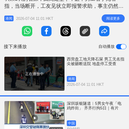
r
e
指，当场断开，工友见状立即报警求助，事主仍然清
i
醒，连同「断指」一并送玛丽医院，警方列工业意外
n
2026-07-04 11:01 HKT
阅读更多
港闻
处理。现时地盘暂时停工，劳工处派员到场调查。
g
消息指，涉事地盘今年1月动工，伤者是全职电梯维
T
修员。今早伤者在地盘地下搬运塑胶桶，三楼则在拆
i
除石屎瓦片，当时伤者有佩戴安
接下来播放
自动播放
m
e
西营盘工地天降石屎 男工无名指
尖被砸断送院 地盘停工受查
正在播放中
港闻
2026-07-04 11:01 HKT
深圳坂银隧道︱5男女午夜「电
鸡炸街」 齐齐行拘5日｜有片
中国
4分钟前