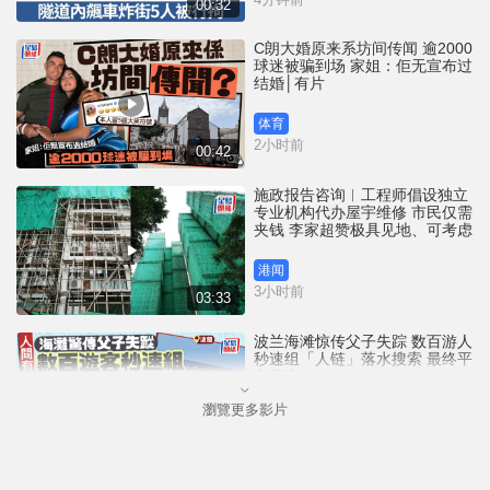
00:32
C朗大婚原来系坊间传闻 逾2000
球迷被骗到场 家姐：佢无宣布过
结婚│有片
体育
2小时前
00:42
施政报告咨询︱工程师倡设独立
专业机构代办屋宇维修 市民仅需
夹钱 李家超赞极具见地、可考虑
港闻
3小时前
03:33
波兰海滩惊传父子失踪 数百游人
秒速组「人链」落水搜索 最终平
安无事
瀏覽更多影片
国际
4小时前
00:30
施政报告咨询︱特首出席第二场