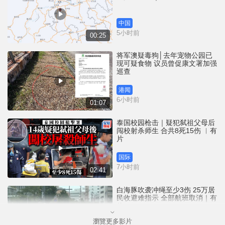
中国
5小时前
00:25
将军澳疑毒狗│去年宠物公园已
现可疑食物 议员曾促康文署加强
巡查
港闻
6小时前
01:07
泰国校园枪击｜疑犯弑祖父母后
闯校射杀师生 合共8死15伤 ︱有
片
国际
7小时前
02:41
白海豚吹袭冲绳至少3伤 25万居
民收避难指示 全部航班取消｜有
片
瀏覽更多影片
国际