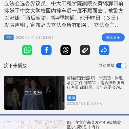
r
立法会选委界议员、中大工程学院副院长黄锦辉日前
e
i
涉嫌于中文大学校园内撞车后一度不顾而去，被警方
n
以涉嫌「酒后驾驶」等4罪拘捕。他于昨日（３日）
g
发表声明，宣布辞去立法会所有职务。 立法会主席
李慧琼今日(4日)表示，黄教授辞职体现了他承担责
T
2026-07-04 10:10 HKT
阅读更多
港闻
任，相信他的案件会依法依规在法院审理。立法会议
i
员都知悉社会对公职人员有很高的期望，希望议员都
m
吸取事件的经验及教训，更加谨慎要求自己在工作方
e
面要尽职，亦要更加严谨要求自己
接下来播放
自动播放
黄锦辉酒驾辞职｜李慧琼 : 体现
承担责任 谭耀宗：需否辞政协自
行考量 政制局 : 会与选委会沟通
补选
正在播放中
港闻
2026-07-04 10:10 HKT
四川宜宾市高县发生4.9级地震
至少1死6伤｜有片