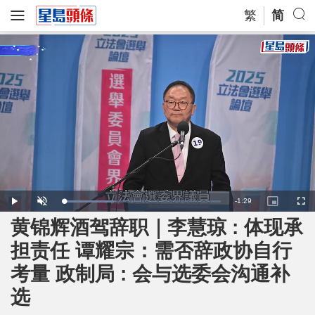
繁
简
R
-
1:29
L
P
U
P
F
o
l
n
i
u
a
a
m
c
l
黄锦辉酒驾辞职｜李慧琼 : 体现承
e
d
y
u
t
l
e
t
u
s
d
e
r
c
m
担责任 谭耀宗：需否辞政协自行
:
e
r
3
-
e
2
i
e
a
.
考量 政制局 : 会与选委会沟通补
n
n
0
-
8
P
i
%
i
选
c
t
n
u