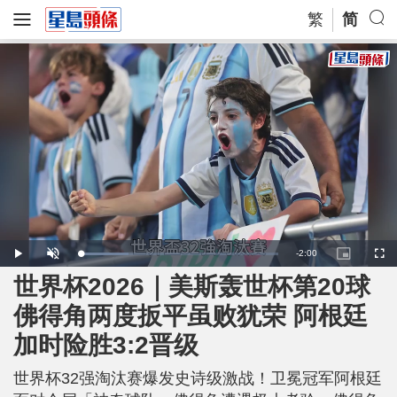
繁
简
R
-
2:00
L
P
U
P
F
o
l
n
i
u
a
a
m
c
l
世界杯2026｜美斯轰世杯第20球
e
d
y
u
t
l
e
t
u
s
d
e
r
c
m
佛得角两度扳平虽败犹荣 阿根廷
:
e
r
2
-
e
4
i
e
a
.
加时险胜3:2晋级
n
n
7
-
0
P
i
%
i
c
世界杯32强淘汰赛爆发史诗级激战！卫冕冠军阿根廷
t
n
u