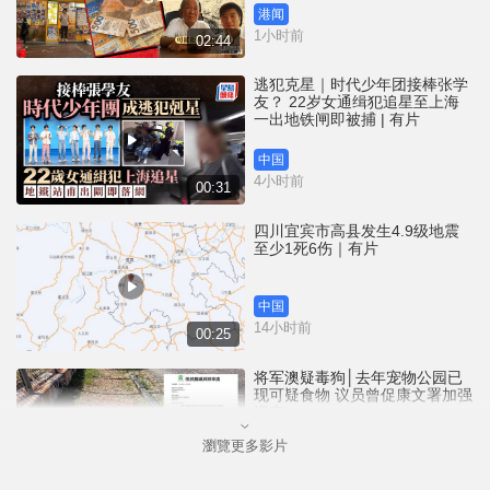
港闻
1小时前
02:44
逃犯克星｜时代少年团接棒张学
友？ 22岁女通缉犯追星至上海
一出地铁闸即被捕 | 有片
中国
4小时前
00:31
四川宜宾市高县发生4.9级地震
至少1死6伤｜有片
中国
14小时前
00:25
将军澳疑毒狗│去年宠物公园已
现可疑食物 议员曾促康文署加强
巡查
瀏覽更多影片
港闻
15小时前
01:07