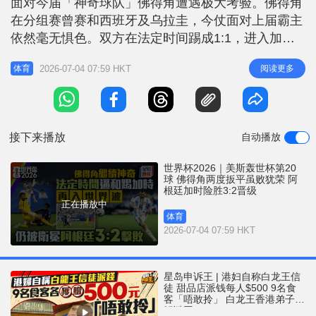
面对今届「神奇球队」佛得角遭遇极大考验。佛得角
r
e
i
在分组赛曾赛和西班牙及乌拉圭，今仗面对上届霸主
n
依然毫无惧色。双方在法定时间踢成1:1，进入加时
赛更是高潮迭起。最终阿根廷凭借美斯（Lionel
g
2026-07-04 07:59 HKT
阅读更多
体育
Messi）创历史的世杯第20球，以及两名「带刀侍
T
卫」在加时赛先后建功，以3:2惊险淘汰两度扳平的
i
佛得角，昂首晋级16强，下一圈将硬撼埃及。虽然佛
m
得角未能续写神奇
接下来播放
自动播放
e
世界杯2026｜美斯轰世杯第20
球 佛得角两度扳平虽败犹荣 阿
根廷加时险胜3:2晋级
正在播放中
体育
2026-07-04 07:59 HKT
星岛申诉王 | 港妇自称白龙王信
徒 甜品店派钱每人$500 9名食
客「唔敢拎」 白龙王香港弟子亲
解谜团