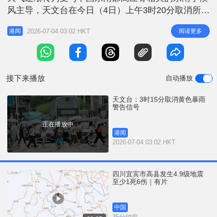
r
e
风主导，天文台在今日（4日）上午3时20分取消所有
i
热带气旋警告信号，并随即改发强烈季候风信号。大
n
2026-07-04 03:02 HKT
阅读更多
港闻
家要注意今日海仍有涌浪，请远离岸边及停止所有水
g
上活动。 天气展望方面，受活跃偏南气流影响，未
T
来一两日广东沿岸天气仍然不稳定。预料一道广阔低
i
压槽及高空扰动会在下周中期
接下来播放
自动播放
m
e
天文台：3时15分取消黄色暴雨
警告信号
正在播放中
港闻
2026-07-04 03:02 HKT
四川宜宾市高县发生4.9级地震
至少1死6伤｜有片
中国
35分钟前