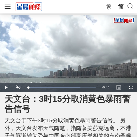
繁
简
R
-
0:46
L
P
U
P
F
o
l
n
i
u
a
a
m
c
l
天文台：3时15分取消黄色暴雨警
e
d
y
u
t
l
e
t
u
s
d
e
r
c
m
告信号
:
e
r
7
-
e
7
i
e
a
.
n
n
1
天文台于下午3时15分取消黄色暴雨警告信号。 另
-
5
P
i
%
i
外，天文台发布天气随笔，指随著美莎克远离，本港
c
t
n
天气逐渐转为受与中国东南部高压脊相关的东南季候
u