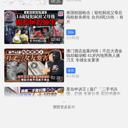
00:25
泰国校园枪击｜疑犯弑祖父母后
闯校射杀师生 合共8死15伤 ︱有
片
国际
2小时前
02:41
澳门酒店血案内情｜不忿大洒金
钱却戴绿帽 41岁内地男商人擸
刀叉 专捅女友要害
港闻
4小时前
02:21
星岛申诉王 | 葵广「二手书兵
团」拦路 专家分享 买旧书避中
伏位
瀏覽更多影片
港闻
5小时前
03:50
将军澳宠物公园史宾格犬疑被毒