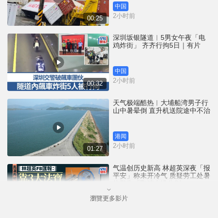
中国
2小时前
00:25
深圳坂银隧道︱5男女午夜「电
鸡炸街」 齐齐行拘5日｜有片
中国
2小时前
00:32
天气极端酷热︱大埔船湾男子行
山中暑晕倒 直升机送院途中不治
港闻
2小时前
01:27
气温创历史新高 林超英深夜「报
平安」称未开冷气 质疑劳工处暑
热警告「取消也没分别」
瀏覽更多影片
港闻
3小时前
01:02