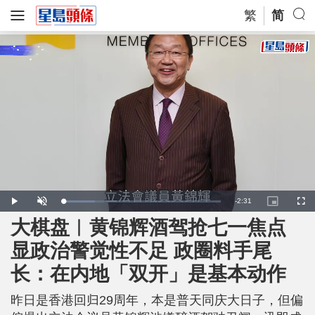
繁
简
R
-
2:31
L
P
U
P
F
o
l
n
i
u
a
a
m
c
l
大棋盘︱黄锦辉酒驾抢七一焦点
e
d
y
u
t
l
e
t
u
s
d
e
r
c
m
显政治警觉性不足 政圈料手尾
:
e
r
2
-
e
0
i
e
a
.
长：在内地「双开」是基本动作
n
n
0
-
1
P
i
%
i
c
昨日是香港回归29周年，本是普天同庆大日子，但偏
t
n
u