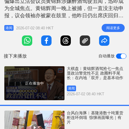
偏爆出立法会议员黄锦辉涉嫌醉酒驾驶丑闻，迅即成
r
e
i
为全城焦点。黄锦辉周一晚上被捕，但一直没主动申
n
报，议会领袖亦被蒙在鼓里，他昨日仍出席庆回归活
动兴奋打卡，直至传媒报道事件才曝光。政圈普遍认
g
2026-07-02 08:40 HKT
阅读更多
港闻
为，黄锦辉牵涉罪行比陈家珮逆线行车严重得多，立
T
法会监委会必定「开file」处理，甚至有人认为他的
i
议席和其他公职「危危乎」。 黄锦辉议席危危乎：
m
再犯处罚一定更重 黄锦辉目
接下来播放
自动播放
e
大棋盘︱黄锦辉酒驾抢七一焦点
显政治警觉性不足 政圈料手尾
长：在内地「双开」是基本动作
正在播放中
港闻
2026-07-02 08:40 HKT
台风白海豚︱基隆港数十吨重货
柜连环倒塌 惊悚画面曝光｜有
片