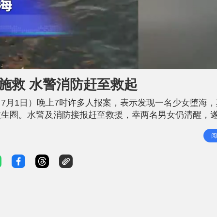
L
o
a
d
施救 水警消防赶至救起
e
d
:
9
7月1日）晚上7时许多人报案，表示发现一名少女堕海，
3
.
1
救生圈。水警及消防接报赶至救援，幸两名男女仍清醒，
2
%
父女关系，分别38及14岁，持双程证来港。他们手脚擦损
阅