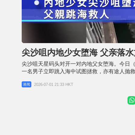
U
n
m
u
尖沙咀内地少女堕海 父亲落水
t
e
尖沙咀天星码头对开一对内地父女堕海。今日（
一名男子立即跳入海中试图拯救，亦有途人抛
索将他们带回岸上治理。 据悉，事件中两人为
2026-07-01 21:33 HKT
港闻
往广华医院治理。事发原因仍在调查。