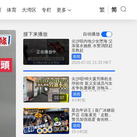
繁
简
育
体育
大湾区
专栏
更多
接下来播放
自动播放
尖沙咀内地少女堕海 父
亲落水施救 水警消防赶
至救起
正在播放中
港闻
2026-07-01 21:33 HKT
尖沙咀H8大厦升降机全
停前传 新义安成员与女
友争执遭驱逐 涉拖马刑
毁被捕 警另通缉4男
港闻
01:07
4小时前
星岛申诉王 | 葵广冰糖葫
芦店 召集童党「走数」
警员加强巡逻 食街秩序
复常
港闻
02:45
15小时前