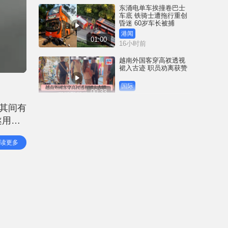
东涌电单车挨撞卷巴士
车底 铁骑士遭拖行重创
昏迷 60岁车长被捕
港闻
01:00
16小时前
越南外国客穿高衩透视
裙入古迹 职员劝离获赞
国际
00:33
19小时前
其间有
35+颠覆案未被起诉 前
遂用绳
民主党涂谨申获发还护
照 赴英国与家人团聚
，被送
港闻
读更多
00:58
19小时前
薄扶林域多利道重60公
斤野猪被困引水道 渔护
人员射麻醉枪消防救起
港闻
00:34
22小时前
屯马线锦上路站附近信
号设备故障 列车服务一