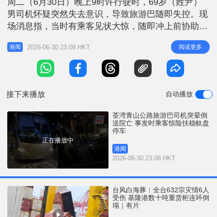
周二（6月30日）晚上9时许行驶时，69岁（姓尹）
r
e
i
男司机怀疑突然失去意识，导致旅游巴随即失控。现
n
场消息指，当时有乘客见状大惊，随即冲上前协助扶
稳軚盘，其间曾左摇右摆撞壆，情况惊险，幸最终旅
g
2026-06-30 23:08 HKT
阅读更多
港闻
游巴被煞停。 救护员接报赶至，将昏迷司机送往仁
T
济医院抢救，于晚上10时35分被证实死亡。车上一名
i
23岁的旅游巴内地女乘客头部受伤，清醒被送往仁济
m
医院治理。新界南总区交
接下来播放
自动播放
e
荃湾青山公路旅游巴司机突晕倒
送院亡 事发时乘客惊险扶稳軚盘
停车
正在播放中
港闻
2026-06-30 23:08 HKT
台风白海豚︱全台632宗灾情6人
受伤 基隆港数十吨重货柜连环倒
塌｜有片