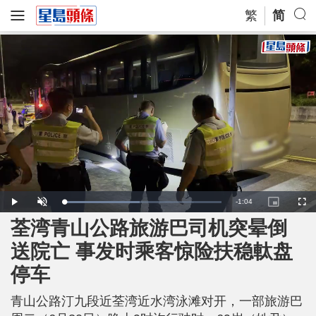
繁
简
R
-
1:04
L
P
U
P
F
o
l
n
i
u
a
a
m
c
l
荃湾青山公路旅游巴司机突晕倒
e
d
y
u
t
l
e
t
u
s
d
e
r
c
m
送院亡 事发时乘客惊险扶稳軚盘
:
e
r
4
-
e
8
i
e
a
.
停车
n
n
1
-
2
P
i
%
i
c
青山公路汀九段近荃湾近水湾泳滩对开，一部旅游巴
t
n
u