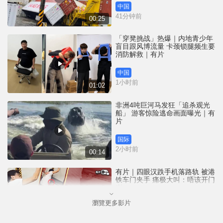
中国
41分钟前
00:25
「穿凳挑战」热爆｜内地青少年
盲目跟风博流量 卡颈锁腿频生要
消防解救｜有片
中国
1小时前
01:02
非洲4吨巨河马发狂「追杀观光
船」 游客惊险逃命画面曝光｜有
片
国际
2小时前
00:14
有片｜四眼汉跌手机落路轨 被港
铁车门夹手 痛极大叫：唔该开门
喇
瀏覽更多影片
港闻
2小时前
00:26