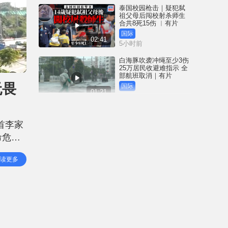
泰国校园枪击｜疑犯弑
祖父母后闯校射杀师生
合共8死15伤 ︱有片
国际
02:41
5小时前
白海豚吹袭冲绳至少3伤
25万居民收避难指示 全
部航班取消｜有片
无畏
国际
01:21
6小时前
澳门酒店血案内情｜不
忿大洒金钱却戴绿帽 41
首李家
岁内地男商人擸刀叉 专
捅女友要害
命危险
港闻
02:21
7小时前
金英勇
读更多
，在与
国际足协风波｜欧洲足
协强硬落闸 恩芬天奴不
落台便杯葛世界杯
体育
01:37
8小时前
星岛申诉王 | 葵广「二手
书兵团」拦路 专家分享