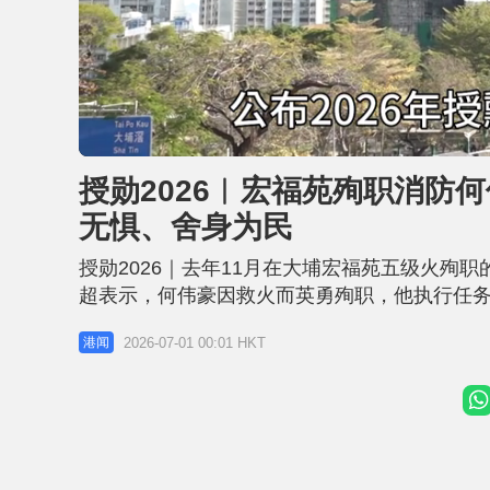
L
U
o
n
a
m
d
u
授勋2026︱宏福苑殉职消防
e
t
d
e
:
无惧、舍身为民
4
5
.
2
授勋2026｜去年11月在大埔宏福苑五级火殉
8
%
超表示，何伟豪因救火而英勇殉职，他执行任
拯救他人，展现他鞠躬尽瘁、英勇无畏、舍身
2026-07-01 00:01 HKT
港闻
勋章。 政府在嘉许语指，何伟豪为首批救援队
烈焰搏斗