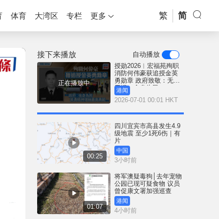
繁
简
育
体育
大湾区
专栏
更多
接下来播放
自动播放
授勋2026︱宏福苑殉职
消防何伟豪获追授金英
勇勋章 政府致敬：无畏
正在播放中
无惧、舍身为民
港闻
2026-07-01 00:01 HKT
四川宜宾市高县发生4.9
级地震 至少1死6伤｜有
片
中国
00:25
3小时前
将军澳疑毒狗│去年宠物
公园已现可疑食物 议员
曾促康文署加强巡查
港闻
01:07
4小时前