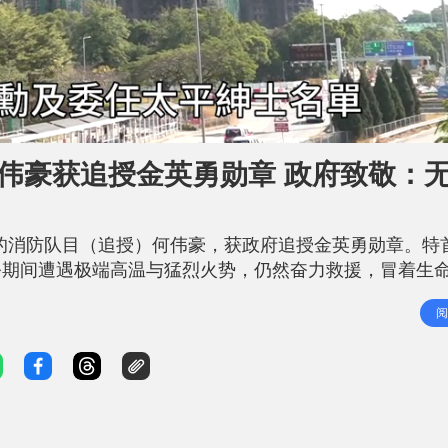
何伟豪获追授金英勇勋章 政府致敬：
职的消防队目（追授）何伟豪，获政府追授金英勇勋章。特
务期间遭遇极端高温与猛烈火势，仍然奋力救援，冒着生
为民的高尚情操，值得市民致以崇高敬意，因此向他追授
阅
伍人员，奉召前往执行救援行动，他冒生命危险拯救他人