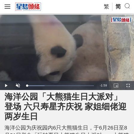
繁
简
R
-
1:59
L
P
U
P
F
o
l
n
i
u
a
a
m
c
l
海洋公园「大熊猫生日大派对」
e
d
y
u
t
l
e
t
u
s
d
e
r
c
m
登场 六只寿星齐庆祝 家姐细佬迎
:
e
r
2
-
e
6
i
e
a
.
两岁生日
n
n
1
-
8
P
i
%
i
c
海洋公园为庆祝园内6只大熊猫生日，于6月26日至8
t
n
u