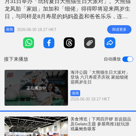
月31日举办「玩转夏日大熊猫生日大派对」。大熊猫
r
e
i
龙凤胎「家姐」加加和「细佬」得得即将迎来两岁生
n
日，与同样是8月寿星的妈妈盈盈和爸爸乐乐，连同
人气高企的6月之星安安和可可，与大家一齐庆祝。
g
2026-06-30 18:27 HKT
阅读更多
港闻
公园带来一系列大熊猫主题活动，包括大熊猫生活点
T
滴、大熊猫粉丝应援交流区、Panda Friends萌友专
i
区，以及Panda Friends庆生玩水大本营等。园内亦
m
设
接下来播放
自动播放
e
海洋公园「大熊猫生日大派对」
登场 六只寿星齐庆祝 家姐细佬
迎两岁生日
正在播放中
港闻
2026-06-30 18:27 HKT
美食博览｜下周四开锣 首设甜品
及Gelato主题 参展商推1蚊玩游
戏赢鲍鱼吸客