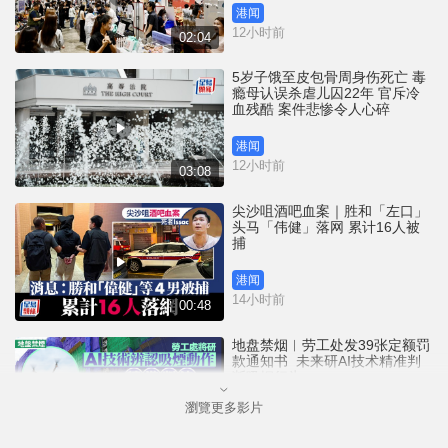
港闻
12小时前
02:04
5岁子饿至皮包骨周身伤死亡 毒
瘾母认误杀虐儿囚22年 官斥冷
血残酷 案件悲惨令人心碎
港闻
12小时前
03:08
尖沙咀酒吧血案｜胜和「左口」
头马「伟健」落网 累计16人被
捕
港闻
14小时前
00:48
地盘禁烟︱劳工处发39张定额罚
款通知书 未来研AI技术精准判
断吸烟行为
瀏覽更多影片
港闻
14小时前
01:52