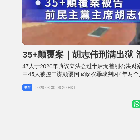
U
n
m
u
35+颠覆案｜胡志伟刑满出狱
t
e
47人于2020年协议立法会过半后无差别否决
中45人被控串谋颠覆国家政权罪成判囚4年两个
（30日）刑满出狱。 今日凌晨时分，两辆相
2026-06-30 06:29 HKT
港闻
同时，胡志伟位于钻石山凤德邨的住所外，亦有