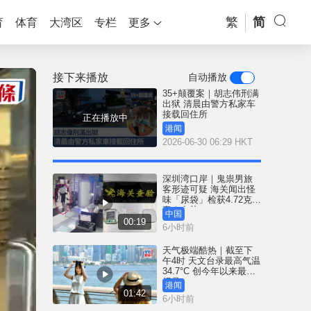
繁
简
育
体育
大湾区
专栏
更多
接下来播放
自动播放
35+颠覆案｜胡志伟刑满
出狱 清晨由警方私家车
接载回住所
正在播放中
港闻
2026-06-30 06:29 HKT
深圳湾口岸｜鬼祟男旅
客形迹可疑 海关闻出怪
味「尿袋」检获4.72克冰
毒｜有片
中国
00:19
6小时前
天气极端酷热｜截至下
午4时 天文台录最高气温
34.7°C 创今年以来最高
纪录
港闻
01:42
6小时前