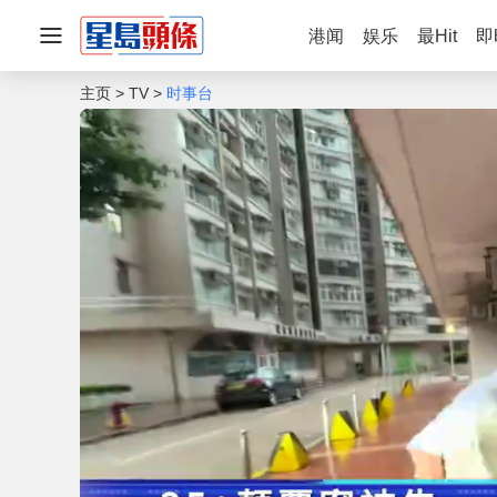
港闻
娱乐
最Hit
即
主页
TV
时事台