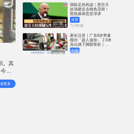
国际足协风波｜恩芬天
奴强硬反击桃色丑闻！
怒批媒体恶意诽谤
体育
02:08
7小时前
家长注意｜广东8岁男童
模仿「超人迪加」 2.6米
高台跳下脚跟骨折｜有
片
中国
00:31
7小时前
职。其
黄大仙血案│死者预谋报
，今日
复噪音滋扰 听到楼上单
位拉铁闸声 携刀等䢂伏
。与此
击伤者
港闻
读更多
02:38
8小时前
国际足协风波｜恩芬天
奴丑闻连环爆 涉动用
UEFA公款付情妇「掩口
费」
体育
02:08
8小时前
大阪地铁列车乘客「尿
袋」起火 御堂筋线一度