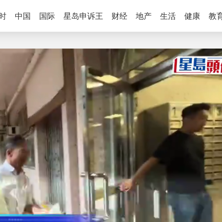
时
中国
国际
星岛申诉王
财经
地产
生活
健康
教