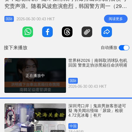
r
e
究责声浪。随着风波愈演愈烈，韩国警方周一（29
i
日）更抛出震撼弹，表明将积极介入调查南韩足球协
n
2026-06-30 00:43 HKT
阅读更多
国际
会（KFA）涉嫌违规任命国家队总教练洪明甫的案
g
件。而南韩足协则宣布，不会为国家队安排任何接机
T
或欢迎仪式，洪明甫与球员30日将低调返国。 未经
i
面试架空委员会 足协会长涉
接下来播放
自动播放
m
e
世界杯2026｜南韩取消球队包机
回国 警查足协涉黑箱任命洪明甫
正在播放中
国际
2026-06-30 00:43 HKT
深圳湾口岸｜鬼祟男旅客形迹可
疑 海关闻出怪味「尿袋」检获
4.72克冰毒｜有片
中国
18小时前