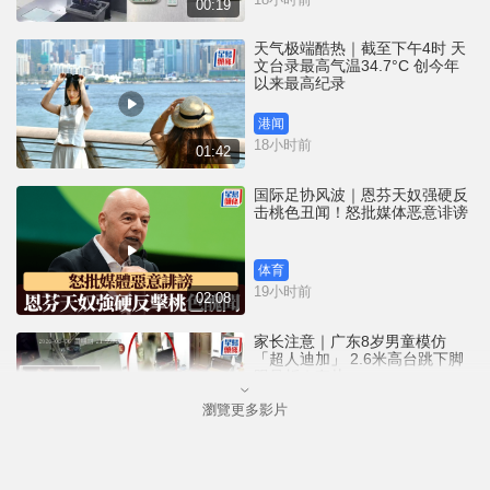
00:19
天气极端酷热｜截至下午4时 天
文台录最高气温34.7°C 创今年
以来最高纪录
港闻
18小时前
01:42
国际足协风波｜恩芬天奴强硬反
击桃色丑闻！怒批媒体恶意诽谤
体育
19小时前
02:08
家长注意｜广东8岁男童模仿
「超人迪加」 2.6米高台跳下脚
跟骨折｜有片
瀏覽更多影片
中国
20小时前
00:31
黄大仙血案│死者预谋报复噪音