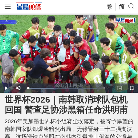
繁
简
R
-
1:22
L
P
U
P
F
o
l
n
i
u
a
a
m
c
l
世界杯2026｜南韩取消球队包机
e
d
y
u
t
l
e
t
u
s
d
e
r
c
m
回国 警查足协涉黑箱任命洪明甫
:
e
r
3
-
e
8
i
e
a
.
n
n
4
2026年美加墨世界杯小组赛尘埃落定，被寄予厚望的
-
0
P
i
%
i
南韩国家队却爆冷黯然出局，无缘晋身三十二强淘汰
c
t
n
赛，这场滑铁卢随即在南韩内引爆排山倒海的公愤与
u