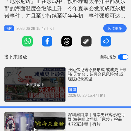
「厄尔尼诺」正在形成中，预料赤道太平洋中部及东
r
e
i
部的海面温度会继续上升，今年夏季会发展成厄尔尼
n
诺事件，并且至少持续至明年年初，事件强度可达到
强至超强级别。倘若这极端预测最终成真，意味可能
g
2026-06-29 15:47 HKT
阅读更多
港闻
刷新历史纪录，成为有记录以来最强的厄尔尼诺事
T
件。 热带气旋生成位置偏东 增超强台风机会 厄尔尼
i
诺（El Niño）是指赤道太平洋中部和东部海面温度变
m
得异常温暖的自然气候
接下来播放
自动播放
e
强厄尔尼诺今夏形成 或成史上最
强 天文台：超强台风风险增 或
现破纪录高温
正在播放中
港闻
2026-06-29 15:47 HKT
深圳湾口岸｜鬼祟男旅客形迹可
疑 海关闻出怪味「尿袋」检获
4.72克冰毒｜有片