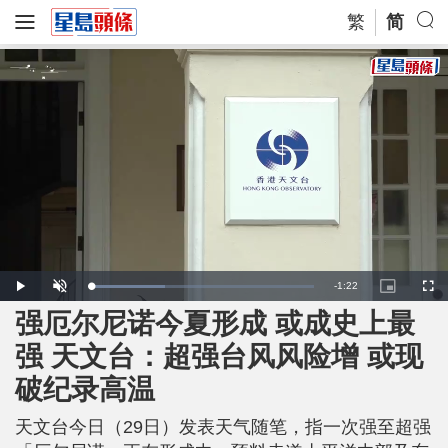
繁
简
R
-
1:22
L
P
U
P
F
o
l
n
i
u
a
a
m
c
l
强厄尔尼诺今夏形成 或成史上最
e
d
y
u
t
l
e
t
u
s
d
e
r
c
m
强 天文台：超强台风风险增 或现
:
e
r
3
-
e
3
i
e
a
.
破纪录高温
n
n
6
-
3
P
i
%
i
c
天文台今日（29日）发表天气随笔，指一次强至超强
t
n
u