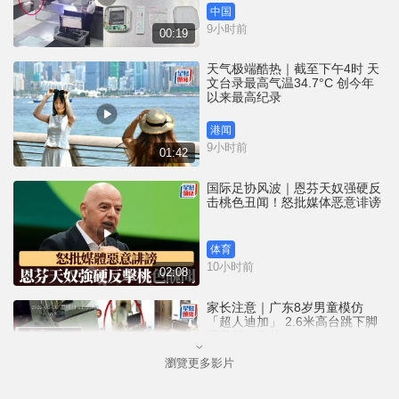
中国
9小时前
00:19
天气极端酷热｜截至下午4时 天
文台录最高气温34.7°C 创今年
以来最高纪录
港闻
9小时前
01:42
国际足协风波｜恩芬天奴强硬反
击桃色丑闻！怒批媒体恶意诽谤
体育
10小时前
02:08
家长注意｜广东8岁男童模仿
「超人迪加」 2.6米高台跳下脚
跟骨折｜有片
瀏覽更多影片
中国
10小时前
00:31