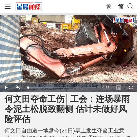
繁
简
R
-
1:29
L
P
U
P
F
o
l
n
i
u
a
a
m
c
l
何文田夺命工伤│工会：连场暴雨
e
d
y
u
t
l
e
t
u
s
d
e
r
c
m
令泥土松脱致翻侧 估计未做好风
:
e
r
3
-
e
3
i
e
a
.
险评估
n
n
8
-
5
P
i
%
i
c
何文田自由道一地盘今(29日)早上发生夺命工业意
t
n
u