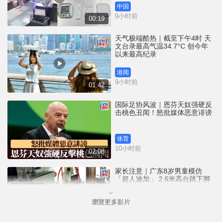
中国
9小时前
00:19
天气极端酷热｜截至下午4时 天
文台录最高气温34.7°C 创今年
以来最高纪录
港闻
9小时前
01:42
国际足协风波｜恩芬天奴强硬反
击桃色丑闻！怒批媒体恶意诽谤
体育
10小时前
02:08
家长注意｜广东8岁男童模仿
「超人迪加」 2.6米高台跳下脚
跟骨折｜有片
瀏覽更多影片
中国
10小时前
00:31