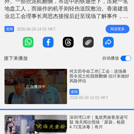
外。一部挖泥机翻侧，吊运中的铁通堕下，压毙一名
r
e
i
地盘工人，而操作的机手则轻伤送院敷治。香港建造
n
业总工会理事长周思杰接报后赶至现场了解事件，他
估计因连日大雨，泥土松脱，以致大型挖泥机在小斜
g
2026-06-29 14:01 HKT
阅读更多
港闻
坡施工期间，导致翻侧。 相关新闻：何文田地盘挖
T
泥机翻侧 堕铁通压毙一男工 另有一人受伤送院 他质
i
疑地盘管理有否作风险评估及检查，有否在施工前评
m
估大雨过后泥土松散有翻侧的
接下来播放
自动播放
e
何文田夺命工伤│工会：连场暴
雨令泥土松脱致翻侧 估计未做好
风险评估
正在播放中
港闻
2026-06-29 14:01 HKT
深圳湾口岸｜鬼祟男旅客形迹可
疑 海关闻出怪味「尿袋」检获
4.72克冰毒｜有片