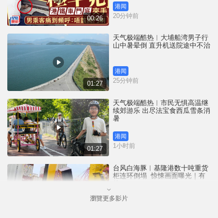
港闻
20分钟前
00:26
天气极端酷热︱大埔船湾男子行
山中暑晕倒 直升机送院途中不治
港闻
25分钟前
01:27
天气极端酷热︱市民无惧高温继
续郊游乐 出尽法宝食西瓜雪条消
暑
港闻
1小时前
01:27
台风白海豚︱基隆港数十吨重货
柜连环倒塌 惊悚画面曝光｜有
片
瀏覽更多影片
中国
3小时前
00:25