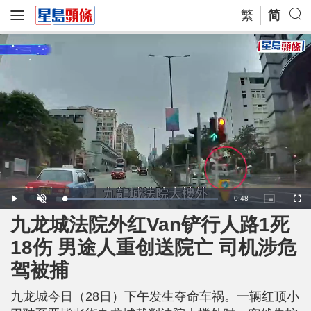
繁
简
R
-
0:48
L
P
U
P
F
o
l
n
i
u
a
a
m
c
l
九龙城法院外红Van铲行人路1死
e
d
y
u
t
l
e
t
u
s
d
e
r
c
m
18伤 男途人重创送院亡 司机涉危
:
e
r
6
-
e
2
i
e
a
.
驾被捕
n
n
6
-
2
P
i
%
i
c
九龙城今日（28日）下午发生夺命车祸。一辆红顶小
t
n
u