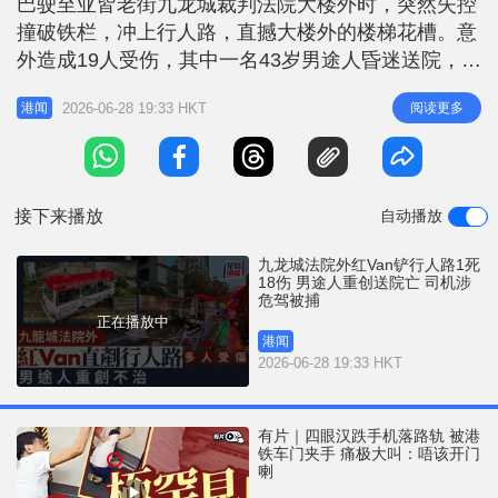
巴驶至亚皆老街九龙城裁判法院大楼外时，突然失控
r
e
i
撞破铁栏，冲上行人路，直撼大楼外的楼梯花槽。意
n
外造成19人受伤，其中一名43岁男途人昏迷送院，经
抢救后不幸伤重不治。涉案48岁小巴男司机已被警方
g
2026-06-28 19:33 HKT
阅读更多
港闻
以涉嫌危险驾驶罪名拘捕，意外原因仍在调查中。
T
相关报道：九龙城夺命小巴｜车Cam曝光 举伞途人
i
避唔切遭从后硬撼 路牌被撞断飞出 事发于亚皆老街
m
九龙城裁判法院大楼外
接下来播放
自动播放
e
九龙城法院外红Van铲行人路1死
18伤 男途人重创送院亡 司机涉
危驾被捕
正在播放中
港闻
2026-06-28 19:33 HKT
有片｜四眼汉跌手机落路轨 被港
铁车门夹手 痛极大叫：唔该开门
喇