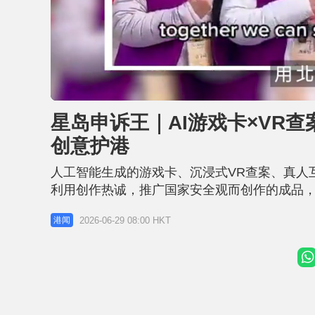
L
U
o
n
a
m
d
u
星岛申诉王｜AI游戏卡×VR
e
t
d
e
:
创意护港
1
1
.
4
人工智能生成的游戏卡、沉浸式VR查案、真人
4
%
利用创作热诚，推广国家安全观而创作的成品
变成有趣又贴地的互动体验，于警务处国家安全处主
2026-06-29 08:00 HKT
港闻
出，获奖团队期望以紧贴年轻人口味方式，令新