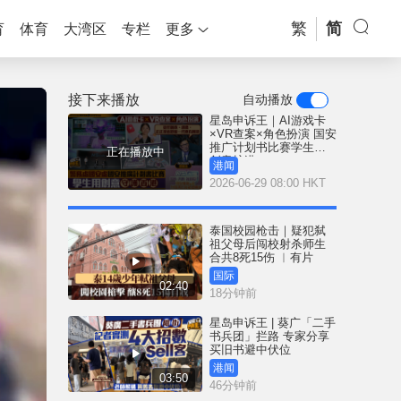
繁
简
育
体育
大湾区
专栏
更多
接下来播放
自动播放
星岛申诉王｜AI游戏卡
×VR查案×角色扮演 国安
推广计划书比赛学生用
正在播放中
创意护港
港闻
2026-06-29 08:00 HKT
泰国校园枪击｜疑犯弑
祖父母后闯校射杀师生
合共8死15伤 ︱有片
国际
02:40
18分钟前
星岛申诉王 | 葵广「二手
书兵团」拦路 专家分享
买旧书避中伏位
港闻
03:50
46分钟前