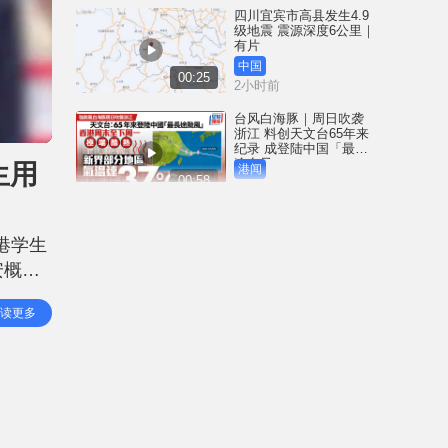
四川宜宾市高县发生4.9
级地震 震源深度6公里｜
有片
中国
00:25
2小时前
台风白海豚｜周日吹袭
浙江 料创天文台65年来
纪录 成登陆中国「最长
途台风」
生用
港闻
00:58
3小时前
「非常父母」为Danny申
请人身保护令 质疑社署
港学生
限制每周仅两次探视 高
院9月底前判决
安概念
港闻
01:26
5小时前
脱颖而
读更多
「NS
北角福荫道爆食水管 水
务署抢修 冀今晚10时前
全面恢复供水
港闻
00:41
5小时前
Save Lily｜非常父母为
Danny申请人身保护令今