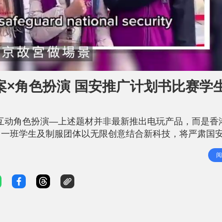
查案×角色扮演 国安推广计划书比赛学
互动角色扮演—上述题材并非最新推出电玩产品，而是香
，一班学生及制服团体以无限创意结合新科技，将严肃国
办「NStudio同心‧共创‧护国安」推广计划书比赛中
阅
生代更易理解总体国安全观概念。 警务处国家安全处主办