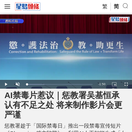
繁
简
R
-
1:50
L
P
U
P
F
o
l
n
i
u
a
a
m
c
l
AI禁毒片惹议｜惩教署吴基恒承
e
d
y
u
t
l
e
t
u
s
d
e
r
c
m
认有不足之处 将来制作影片会更
:
e
r
2
-
e
7
i
e
a
.
严谨
n
n
1
-
7
P
i
%
i
c
惩教署趁于「国际禁毒日」推出一段禁毒宣传短片
t
n
u