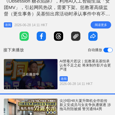
《Obsession 糖衣陷阱》，利用AI人工智能生成「女
r
e
i
团MV」，引起网民热议，需要下架。惩教署高级监
n
督（更生事务）吴基恒出席活动时承认事件中有不足
之处，会作出检讨，将来制作影片时会更严谨，希望
g
2026-06-28 14:11 HKT
阅读更多
港闻
做得更好。 由多媒体制作部门负责 不涉及额外公帑
T
有关禁毒短片以AI技术制成，吴基恒说，短片由惩教
i
署的多媒体制作部门负责，创作的原意希望透过年轻
m
人受欢迎的项目宣
接下来播放
自动播放
e
AI禁毒片惹议｜惩教署吴基恒承
认有不足之处 将来制作影片会更
严谨
正在播放中
港闻
2026-06-28 14:11 HKT
尖沙咀H8大厦升降机全停前传
新义安成员与女友争执遭驱逐 涉
拖马刑毁被捕 警另通缉4男