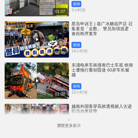
港闻
3小时前
01:07
星岛申诉王 | 葵广冰糖葫芦店 召
集童党「走数」 警员加强巡逻
食街秩序复常
港闻
14小时前
02:45
东涌电单车挨撞卷巴士车底 铁骑
士遭拖行重创昏迷 60岁车长被
捕
港闻
15小时前
01:00
越南外国客穿高衩透视裙入古迹
职员劝离获赞
瀏覽更多影片
国际
18小时前
00:33