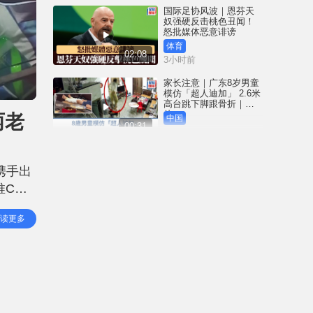
国际足协风波｜恩芬天
奴强硬反击桃色丑闻！
怒批媒体恶意诽谤
体育
02:08
3小时前
家长注意｜广东8岁男童
模仿「超人迪加」 2.6米
高台跳下脚跟骨折｜有
片
两老
中国
00:31
4小时前
黄大仙血案│死者预谋报
复噪音滋扰 听到楼上单
携手出
位拉铁闸声 携刀等䢂伏
击伤者
推C朗
港闻
02:38
4小时前
对刚果
读更多
国际足协风波｜恩芬天
奴丑闻连环爆 涉动用
UEFA公款付情妇「掩口
费」
体育
02:08
5小时前
大阪地铁列车乘客「尿
袋」起火 御堂筋线一度