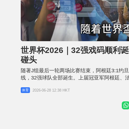
L
U
o
n
a
m
d
u
世界杯2026｜32强戏码顺利
e
t
d
e
:
碰头
3
2
.
5
随著J组最后一轮两场比赛结束，阿根廷3:1约
3
%
线，32强球队全部诞生。上届冠亚军阿根廷、
拿度(Cristiano Ronaldo)领军的葡萄牙对
2026-06-28 12:38 HKT
体育
民主共和国，晋级难度不大。 上届冠亚军顺利