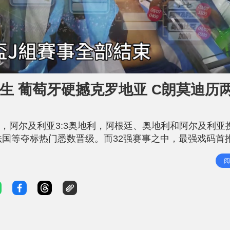
诞生 葡萄牙硬撼克罗地亚 C朗莫迪历
旦，阿尔及利亚3:3奥地利，阿根廷、奥地利和阿尔及利亚
法国等夺标热门悉数晋级。而32强赛事之中，最强戏码首
有莫迪历(Luka Modric)压阵的克罗地亚。港人爱队英格兰则会
阅
晋级 美加墨世界杯规模扩