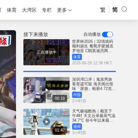
繁
简
育
体育
大湾区
专栏
更多
接下来播放
自动播放
世界杯2026｜32强戏码
顺利诞生 葡萄牙硬撼克
罗地亚 C朗莫迪历两老
正在播放中
碰头
体育
2026-06-28 12:38 HKT
深圳湾口岸｜鬼祟男旅
客形迹可疑 海关闻出怪
味「尿袋」检获4.72克冰
毒｜有片
中国
00:19
2小时前
天气极端酷热｜截至下
午4时 天文台录最高气温
34.7°C 创今年以来最高
纪录
港闻
01:42
3小时前