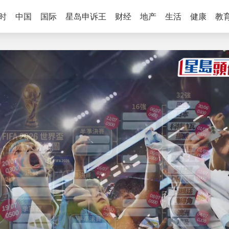
时
中国
国际
星岛申诉王
财经
地产
生活
健康
教