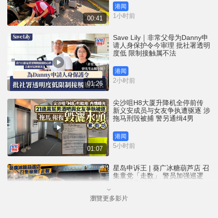
港闻
1小时前
00:41
Save Lily｜非常父母为Danny申
请人身保护令今审理 批社署透明
度低 限制接触属不法
港闻
2小时前
01:26
尖沙咀H8大厦升降机全停前传
新义安成员与女友争执遭驱逐 涉
拖马刑毁被捕 警另通缉4男
港闻
5小时前
01:07
星岛申诉王 | 葵广冰糖葫芦店 召
集童党「走数」 警员加强巡逻
食街秩序复常
瀏覽更多影片
港闻
16小时前
02:45