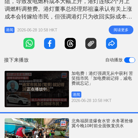
阻，导致发电燃料成本大幅上升，港灯连续2个月上
调燃料调整费。港灯董事总经理郑祖瀛承认有关上涨
成本会转嫁给市民，但强调港灯只为收回实际成本，
并无从中获利，已尽力控制燃料价格。他指本港电费
2026-06-28 10:58 HKT
阅读更多
港闻
仅占市民生活支出约2%，呼吁大众勿「民粹化」认
为「总之你赚钱就唔啱」。 郑祖瀛今早（28日）在
电台节目解释，港灯极度依赖液化天然气，两大主要
供应地为中东的卡塔尔及澳洲。惟受
接下来播放
自动播放
加电费︱港灯强调无从中获利 苦
笑指市民「加电费就记得，减电
费就忘记」
正在播放中
港闻
2026-06-28 10:58 HKT
北角福荫道爆食水管 水务署抢修
冀今晚10时前全面恢复供水