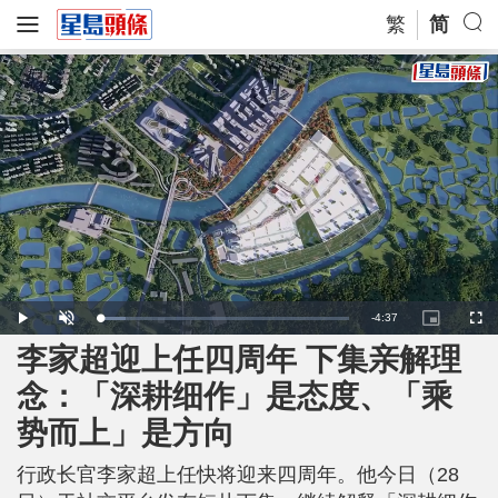
繁
简
R
-
4:37
L
P
U
P
F
o
l
n
i
u
a
a
m
c
l
李家超迎上任四周年 下集亲解理
e
d
y
u
t
l
e
t
u
s
d
e
r
c
m
念：「深耕细作」是态度、「乘
:
e
r
1
-
e
0
i
e
a
.
势而上」是方向
n
n
4
-
0
P
i
%
i
c
行政长官李家超上任快将迎来四周年。他今日（28
t
n
u