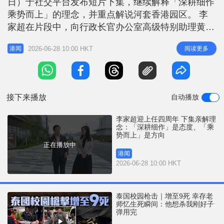
日）于社交平台发布短片下集，继续解释「深耕细作
r
e
i
乘势而上」的理念，并重点解说河套香港园区。 李
n
家超在片段中，向行政长官办公室高级特别助理黄芷
渊解释，治理香港要深耕细作，同时亦要不断改革创
g
2026-06-28 10:00 HKT
阅读更多
港闻
新。他到访河套香港园区，看到各项工程均在全速推
T
进。园区开园半年已有近百间企业陆续进驻，不少均
i
以香港作总部，利用园区作平台大展拳脚。 上集：
m
特首李家超迎上任四周年 以「
接下来播放
自动播放
e
李家超迎上任四周年 下集亲解理
念：「深耕细作」是态度、「乘
势而上」是方向
正在播放中
港闻
2026-06-28 10:00 HKT
泰国校园枪击｜增至9死 幸存老
师忆生死瞬间：他想杀我刚好子
弹用完