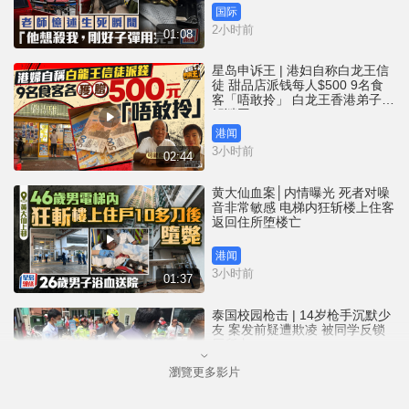
国际
2小时前
01:08
星岛申诉王 | 港妇自称白龙王信
徒 甜品店派钱每人$500 9名食
客「唔敢拎」 白龙王香港弟子亲
解谜团
港闻
3小时前
02:44
黄大仙血案│内情曝光 死者对噪
音非常敏感 电梯内狂斩楼上住客
返回住所堕楼亡
港闻
3小时前
01:37
泰国校园枪击 | 14岁枪手沉默少
友 案发前疑遭欺凌 被同学反锁
厕所内
瀏覽更多影片
国际
4小时前
01:08