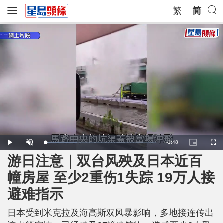
繁
简
R
-
1:48
L
P
U
P
F
o
l
n
i
u
a
a
m
c
l
游日注意｜双台风殃及日本近百
e
d
y
u
t
l
e
t
u
s
d
e
r
c
m
幢房屋 至少2重伤1失踪 19万人接
:
e
r
2
-
e
9
i
e
a
.
避难指示
n
n
0
-
7
P
i
%
i
c
日本受到米克拉及海高斯双风暴影响，多地接连传出
t
n
u