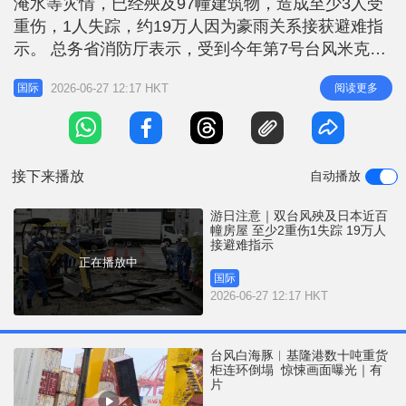
淹水等灾情，已经殃及97幢建筑物，造成至少3人受
r
e
i
重伤，1人失踪，约19万人因为豪雨关系接获避难指
n
示。 总务省消防厅表示，受到今年第7号台风米克拉
与第8号台风海高斯，以及梅雨锋面带来的豪雨影
g
2026-06-27 12:17 HKT
阅读更多
国际
响，山口县与奈良县分别有2人与1人重伤；奈良县、
T
福冈县、佐贺县及鹿儿岛县总共有97幢房屋淹水。
i
奈良及九州部分地区97屋淹水 此外，关东、近畿及
m
九州地区共1府4县、1
接下来播放
自动播放
e
游日注意｜双台风殃及日本近百
幢房屋 至少2重伤1失踪 19万人
接避难指示
正在播放中
国际
2026-06-27 12:17 HKT
台风白海豚︱基隆港数十吨重货
柜连环倒塌 惊悚画面曝光｜有
片