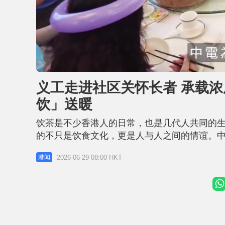
L
U
o
n
a
m
d
u
义工走进社区关怀长者 承载浓
e
t
d
e
:
饮」送暖
1
3
.
8
饮茶是不少香港人的日常，也是几代人共同的
8
%
的不只是饮食文化，更是人与人之间的情谊。中
梁，举办「区区有茶饮」活动，安排义工走入社
2026-06-29 08:00 HKT
港闻
前举行启动礼，中电邀请逾250名长者聚首一
长者外