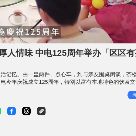
厚人情味 中电125周年举办「区区有
生活记忆。由一盅两件、点心车，到与亲友围桌闲谈，茶
电今年庆祝成立125周年，特别以富有本地特色的饮茶文
区，陪伴长者饮茶聊天，向独居及双老长者送上关怀。 
阅
堂，由中电义工陪伴边饮茶边聊天，边分享节约用电知识；