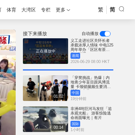
繁
简
育
体育
大湾区
专栏
更多
接下来播放
自动播放
义工走进社区关怀长者
承载浓厚人情味 中电125
周年举办「区区有茶
正在播放中
饮」送暖
港闻
2026-06-29 08:00 HKT
「穿凳挑战」热爆｜内
地青少年盲目跟风博流
量 卡颈锁腿频生要消防
解救｜有片
中国
01:02
19分钟前
非洲4吨巨河马发狂「追
杀观光船」 游客惊险逃
命画面曝光｜有片
国际
00:14
1小时前