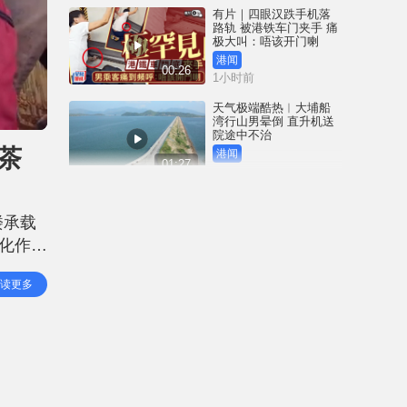
有片｜四眼汉跌手机落
路轨 被港铁车门夹手 痛
极大叫：唔该开门喇
港闻
00:26
1小时前
天气极端酷热︱大埔船
湾行山男晕倒 直升机送
院途中不治
茶
港闻
01:27
2小时前
天气极端酷热︱市民无
惧高温继续郊游乐 出尽
楼承载
法宝食西瓜雪条消暑
化作桥
港闻
01:27
3小时前
活动早
读更多
不但让
台风白海豚︱基隆港数
十吨重货柜连环倒塌 惊
悚画面曝光｜有片
中国
00:25
5小时前
深圳坂银隧道︱5男女午
夜「电鸡炸街」 齐齐行