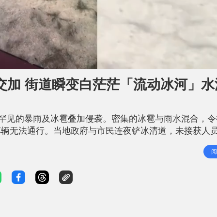
L
o
a
d
交加 街道瞬变白茫茫「流动冰河」水
e
d
:
1
0
0
.
遇罕见的暴雨及冰雹叠加侵袭。密集的冰雹与雨水混合，令
0
0
%
车辆无法通行。当地政府与市民连夜铲冰清道，未接获人
 综合内地媒体报道，6月24日晚上约7时，宽城县城突
阅
而降。冰雹虽仅如玉米粒大小，但来势凶猛，持续约半小