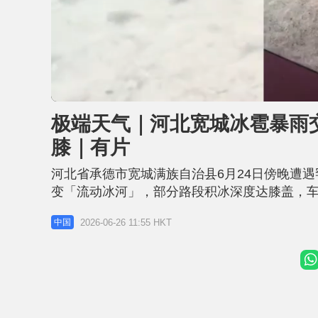
U
n
m
u
极端天气｜河北宽城冰雹暴雨
t
e
膝｜有片
河北省承德市宽城满族自治县6月24日傍晚遭
变「流动冰河」，部分路段积冰深度达膝盖，
报告，但有农作物严重受损。 连夜抢险恢复交通
2026-06-26 11:55 HKT
中国
大作，暴雨倾泻而下，紧接着密集的冰雹从天
一小时