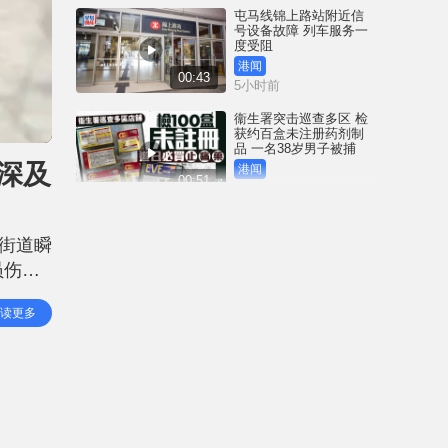
屯马线锦上路站附近信
号设备故障 列车服务一
度受阻
港闻
00:43
5小时前
衞生署突击巡查多区 检
获约百盒未注册药剂制
品 一名38岁男子被捕
深及
港闻
00:51
6小时前
国际足协｜恩芬天奴涉
嫌政治分赃 传以世杯决
街道瞬
赛主办权交换摩洛哥支
持
员伤亡
体育
01:17
6小时前
然狂风
读更多
时至近
网络安全公司指逾20款
路由器设后门 全部深圳
一公司制造
中国
00:59
7小时前
星岛申诉王 | 停业近一年
尖东大富豪低调重开 独