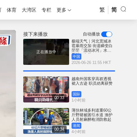
繁
简
育
体育
大湾区
专栏
更多
接下来播放
自动播放
极端天气｜河北宽城冰
雹暴雨交加 街道瞬变白
茫茫「流动冰河」水深
正在播放中
及膝｜有片
中国
2026-06-26 11:55 HKT
越南外国客穿高衩透视
裙入古迹 职员劝离获赞
国际
00:33
1小时前
薄扶林域多利道重60公
斤野猪被困引水道 渔护
人员射麻醉枪消防救起
港闻
00:34
4小时前