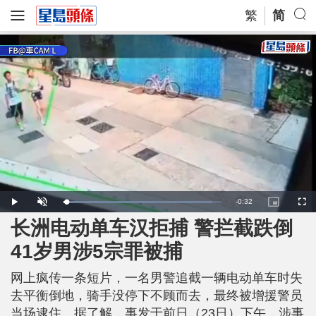
繁
简
R
-
0:32
L
P
U
P
F
o
l
n
i
u
a
a
m
c
l
长洲电动单车汉拒捕 警拦截跌倒
e
d
y
u
t
l
e
t
u
s
d
e
r
c
m
41岁男涉5宗罪被捕
:
e
r
9
-
e
4
i
e
a
.
n
n
2
网上疯传一条短片，一名男警追截一辆电动单车时失
-
6
P
i
%
i
去平衡倒地，骑手没停下不顾而去，最终被增援警员
c
t
n
当场逮住。据了解，事发于前日（23日）下午，涉事
u