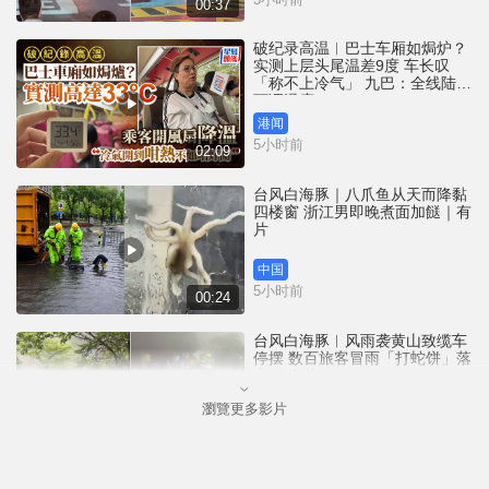
00:37
破纪录高温︱巴士车厢如焗炉？
实测上层头尾温差9度 车长叹
「称不上冷气」 九巴：全线陆续
下调温度
港闻
5小时前
02:09
台风白海豚｜八爪鱼从天而降黏
四楼窗 浙江男即晚煮面加餸｜有
片
中国
5小时前
00:24
台风白海豚︱风雨袭黄山致缆车
停摆 数百旅客冒雨「打蛇饼」落
山 ｜有片
瀏覽更多影片
中国
7小时前
00:21
洪水桥拖尸案︱以棍击毙逾200