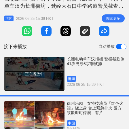
r
e
单车汉为长洲街坊，驶经大石口中学路遭警员截查，
i
因拒捕上演惊险一幕。 片段显示前日下午3时许，在
n
2026-06-25 15:39 HKT
阅读更多
港闻
中学路球场附近，当时有途人行经，一辆电动单车高
g
速狂飙，一名军装男警从后追截，两名穿便服的男子
T
合力包抄，单车汉拒捕加快，男警顿时失去平衡，跌
i
倒在地上。骑手扬长而去，其他
接下来播放
自动播放
m
e
长洲电动单车汉拒捕 警拦截跌倒
41岁男涉5宗罪被捕
正在播放中
港闻
2026-06-25 15:39 HKT
徐州乐园｜女特技演员「红色火
裙」烧上身 台上紧急扑火 园方
致歉即时停演｜有片
中国
3小时前