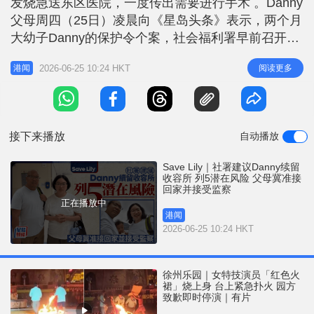
发烧急送东区医院，一度传出需要进行手术 。Danny
r
e
i
父母周四（25日）凌晨向《星岛头条》表示，两个月
n
大幼子Danny的保护令个案，社会福利署早前召开多
专业个案会议（MDCC），会上建议法庭继续安排
g
2026-06-25 10:24 HKT
阅读更多
港闻
Danny留在收容所，认为个案属高风险及已成立的疏
T
忽照顾。案件将于周五（26日）上午在西九龙裁判法
i
院少年法庭再讯。 专业会议确认个案涉五项潜在风
m
险 会议
接下来播放
自动播放
e
Save Lily｜社署建议Danny续留
收容所 列5潜在风险 父母冀准接
回家并接受监察
正在播放中
港闻
2026-06-25 10:24 HKT
徐州乐园｜女特技演员「红色火
裙」烧上身 台上紧急扑火 园方
致歉即时停演｜有片