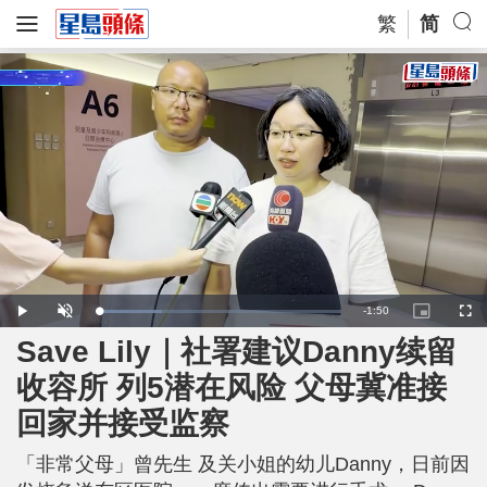
繁
简
R
-
1:50
L
P
U
P
F
o
l
n
i
u
a
a
m
c
l
Save Lily｜社署建议Danny续留
e
d
y
u
t
l
e
t
u
s
d
e
r
c
m
收容所 列5潜在风险 父母冀准接
:
e
r
2
-
e
6
i
e
a
.
回家并接受监察
n
n
1
-
8
P
i
%
i
c
「非常父母」曾先生 及关小姐的幼儿Danny，日前因
t
n
u