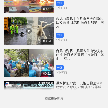
中国
1小时前
00:37
台风白海豚｜八爪鱼从天而降黏
四楼窗 浙江男即晚煮面加餸｜有
片
中国
4小时前
00:24
台风白海豚︱风雨袭黄山致缆车
停摆 数百旅客冒雨「打蛇饼」落
山 ｜有片
中国
5小时前
00:21
洪水桥拖尸案︱以棍击毙逾200
磅女友 29岁无业男误杀等罪成
判囚3年9个月
瀏覽更多影片
港闻
5小时前
01:23