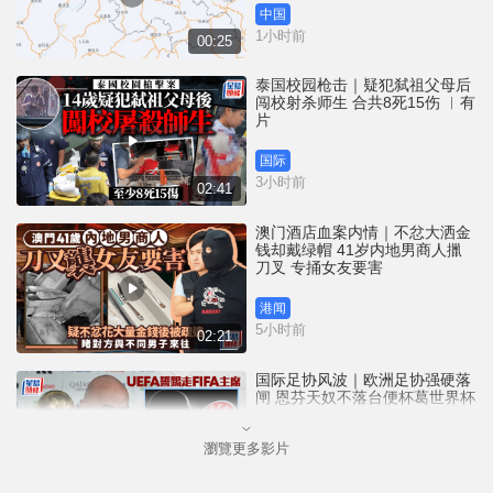
中国
1小时前
00:25
泰国校园枪击｜疑犯弑祖父母后
闯校射杀师生 合共8死15伤 ︱有
片
国际
3小时前
02:41
澳门酒店血案内情｜不忿大洒金
钱却戴绿帽 41岁内地男商人擸
刀叉 专捅女友要害
港闻
5小时前
02:21
国际足协风波｜欧洲足协强硬落
闸 恩芬天奴不落台便杯葛世界杯
瀏覽更多影片
体育
5小时前
01:37