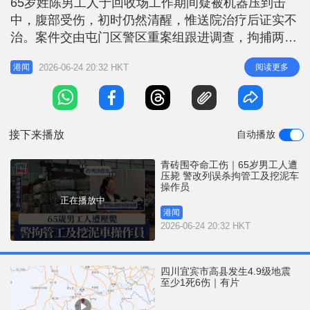
65岁姓陈男工人于回收场工作期间疑被机器压到击
r
e
i
中，腹部受伤，初时仍然清醒，惟送院治疗后证实不
n
治。案件交由屯门区警区重案组跟进调查，拘捕两名
男子，并将案件改列「误杀」。 警方指现场为一个
g
2026-06-24 20:32 HKT
阅读更多
港闻
营运超过6年的私人废物回收场，主要处理纸张及铜
T
铁废物，占地约20万尺。死者为一名获受聘的挖泥车
i
操作员，于涉事回收场工作6年，警方经深入调查，
m
相信案发时有一名男工人操作挖
接下来播放
自动播放
e
青砖围夺命工伤｜65岁男工人遭
压毙 警改列误杀拘管工及挖泥车
操作员
正在播放中
港闻
2026-06-24 20:32 HKT
四川宜宾市高县发生4.9级地震
至少1死6伤｜有片