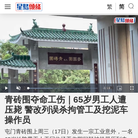
繁
简
R
-
1:19
L
P
U
P
F
o
l
n
i
u
a
a
m
c
l
青砖围夺命工伤｜65岁男工人遭
e
d
y
u
t
l
e
t
u
s
d
e
r
c
m
压毙 警改列误杀拘管工及挖泥车
:
e
r
3
-
e
5
i
e
a
.
操作员
n
n
8
-
5
P
i
%
i
c
屯门青砖围上周三（17日）发生一宗工业意外，一名
t
n
u