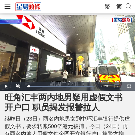
繁
简
R
-
0:29
L
P
U
P
F
o
l
n
i
u
a
a
m
c
l
旺角汇丰两内地男疑用虚假文书
e
d
y
u
t
l
e
t
u
s
d
e
r
c
m
开户口 职员揭发报警拉人
:
e
r
9
-
e
7
i
e
a
.
n
n
0
继昨日（23日）两名内地男女到中环汇丰银行提供虚
-
5
P
i
%
i
假文书，要求转账500亿港元被捕，今日（24日）再
c
t
n
有两名内地人用假文件企图开立银行户口被警方拘
u