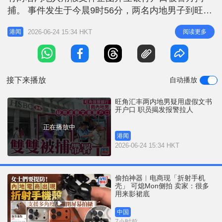
r
e
捕。 事件发生于今晨9时56分，两名内地男子到旺角
i
弥敦道673号汇丰银行企图开立户口，职员发现他们
n
2026-06-24 15:34 HKT
阅读更多
港闻
疑用虚假文件开户口于是报警。警员接报到场经调查
g
后，拘捕两人涉嫌「行使虚假文书」，二人现正被扣
T
留调查，案件交由旺角警区刑事调查队第五队跟进。
i
据了解，被捕的两名男
接下来播放
自动播放
m
e
旺角汇丰两内地男疑用虚假文书
开户口 职员揭发报警拉人
正在播放中
港闻
2026-06-24 15:34 HKT
偷拍神器︱电商现「折射手机
壳」 可熄Mon侧拍 卖家：很多
用来影裙底
中国
7小时前