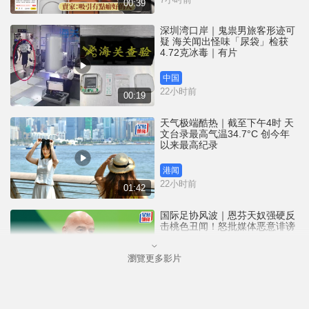
00:39
深圳湾口岸｜鬼祟男旅客形迹可
疑 海关闻出怪味「尿袋」检获
4.72克冰毒｜有片
中国
22小时前
00:19
天气极端酷热｜截至下午4时 天
文台录最高气温34.7°C 创今年
以来最高纪录
港闻
22小时前
01:42
国际足协风波｜恩芬天奴强硬反
击桃色丑闻！怒批媒体恶意诽谤
瀏覽更多影片
体育
23小时前
02:08
家长注意｜广东8岁男童模仿