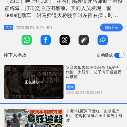
（23日）晚上约10时，在湾仔鸿兴道近马师道一带设
r
e
i
置路障，打击交通违例事项。其间人员发现一辆
n
Tesla电动车，沿马师道天桥驶至时左摇右摆，时快
时慢，形迹可疑，遂将车辆截停调查。警方发现司机
g
2026-06-24 10:22 HKT
阅读更多
港闻
外貌相当年轻，其后证实他是一名15岁少年，他持香
T
港身份证的巴基斯坦裔的少年，为一名学生，于是将
i
他拘捕。 据了解，被捕少年当晚与父亲在湾仔区用
m
膳，其父曾饮酒，因不适宜驾
接下来播放
自动播放
e
父亲晚饭曾饮酒忧醉驾 15岁子
代揸「大胆车」父子湾仔遇查双
双被捕
正在播放中
港闻
2026-06-24 10:22 HKT
非洲4吨巨河马发狂「追杀观光
船」 游客惊险逃命画面曝光｜有
片