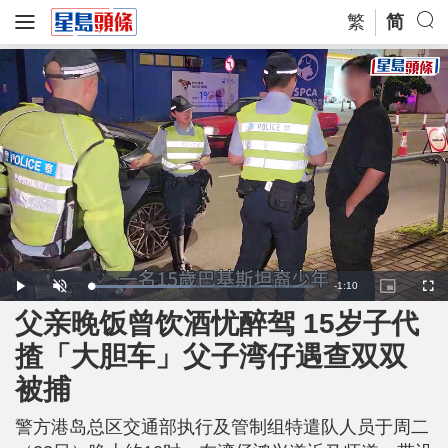
繁
简
R
-
1:10
L
P
U
P
F
o
l
n
i
u
a
a
m
c
l
父亲晚饭曾饮酒忧醉驾 15岁子代
e
d
y
u
t
l
e
t
u
s
d
e
r
c
m
揸「大胆车」父子湾仔遇查双双
:
e
r
4
-
e
5
i
e
a
.
被捕
n
n
3
-
1
P
i
%
i
c
警方港岛总区交通部执行及管制组特遣队人员于周二
t
n
u