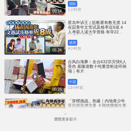
国际
1小时前
00:14
星岛申诉王 | 惩教署有教无类 14
在囚青年文凭试及格率近8成 4
人考获入读大学资格 有夺22分
佳绩兼「摘星」
港闻
4小时前
05:24
台风白海豚︱全台632宗灾情6人
受伤 基隆港数十吨重货柜连环倒
塌｜有片
中国
13小时前
00:25
「穿櫈挑战」热爆｜内地青少年
盲目跟风博流量 卡颈锁腿频生要
消防解救｜有片
瀏覽更多影片
中国
14小时前
01:02