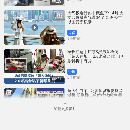
00:19
天气极端酷热｜截至下午4时 天
文台录最高气温34.7°C 创今年
以来最高纪录
港闻
1小时前
01:42
家长注意｜广东8岁男童模仿
「超人迪加」 2.6米高台跳下脚
跟骨折｜有片
中国
2小时前
00:31
黄大仙血案│死者预谋报复噪音
滋扰 听到楼上单位拉铁闸声 携
刀等䢂伏击伤者
瀏覽更多影片
港闻
2小时前
02:38
大阪地铁列车乘客「尿袋」起火