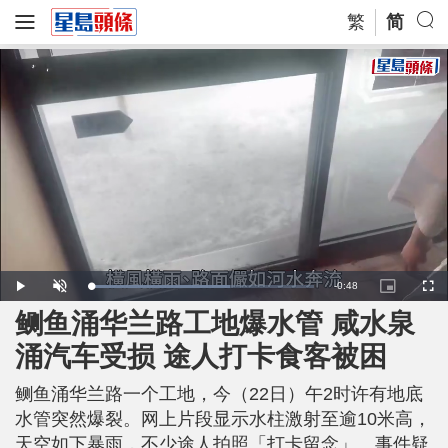
繁
简
R
-
0:48
L
P
U
P
F
o
l
n
i
u
a
a
m
c
l
鲗鱼涌华兰路工地爆水管 咸水泉
e
d
y
u
t
l
e
t
u
s
d
e
r
c
m
涌汽车受损 途人打卡食客被困
:
e
r
6
-
e
2
i
e
a
.
n
n
6
鲗鱼涌华兰路一个工地，今（22日）午2时许有地底
-
6
P
i
%
i
水管突然爆裂。网上片段显示水柱激射至逾10米高，
c
t
n
天空如下暴雨，不少途人拍照「打卡留念」。事件疑
u