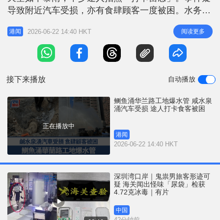
r
e
导致附近汽车受损，亦有食肆顾客一度被困。水务署
i
其后派员赶至跟进，关上水掣后现场已即时停止涌
n
2026-06-22 14:40 HKT
阅读更多
港闻
水。 太古坊一带紧急停咸水 料午夜前恢复 水务署表
g
示，经了解后确认涉事水管为一条直径200毫米的咸
T
水供水管，用作供应冲厕水予太古坊一带。水务署网
i
页显示，受影响范围包括华
接下来播放
自动播放
m
e
鲗鱼涌华兰路工地爆水管 咸水泉
涌汽车受损 途人打卡食客被困
正在播放中
港闻
2026-06-22 14:40 HKT
深圳湾口岸｜鬼祟男旅客形迹可
疑 海关闻出怪味「尿袋」检获
4.72克冰毒｜有片
中国
42分钟前