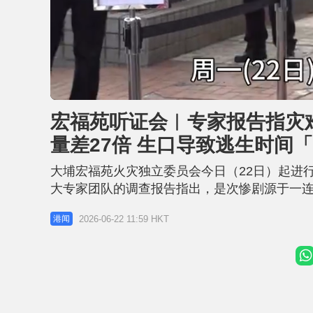
L
U
o
n
a
m
d
u
宏福苑听证会︱专家报告指灾
e
t
d
e
:
量差27倍 生口导致逃生时间
2
0
.
2
大埔宏福苑火灾独立委员会今日（22日）起进
1
%
大专家团队的调查报告指出，是次惨剧源于一
拟证实，现场使用的非阻燃棚网产生「滴落火
2026-06-22 11:59 HKT
港闻
钟被停用，导致大量浓烟攻入梯间，居民逃生
和造成的伤亡是