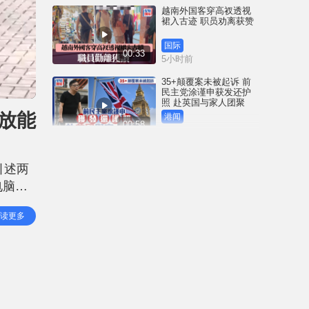
越南外国客穿高衩透视
裙入古迹 职员劝离获赞
国际
00:33
5小时前
35+颠覆案未被起诉 前
民主党涂谨申获发还护
照 赴英国与家人团聚
放能
港闻
00:58
5小时前
薄扶林域多利道重60公
斤野猪被困引水道 渔护
引述两
人员射麻醉枪消防救起
电脑模
港闻
00:34
8小时前
及火警
读更多
势蔓延
屯马线锦上路站附近信
号设备故障 列车服务一
度受阻
港闻
00:43
9小时前
衞生署突击巡查多区 检
获约百盒未注册药剂制