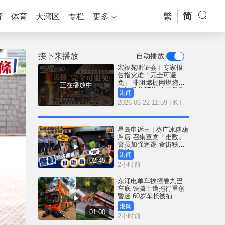
繁
简
育
体育
大湾区
专栏
更多
接下来播放
自动播放
宏福苑听证会︱专家报
告指灾难「完全可避
免」 非阻燃棚网燃烧释
正在播放中
放能量差27倍 生口导致
港闻
逃生时间「基本等于
2026-06-22 11:59 HKT
零」
星岛申诉王 | 葵广冰糖葫
芦店 召集童党「走数」
警员加强巡逻 食街秩序
复常
港闻
02:45
2小时前
东涌电单车挨撞卷九巴
车底 铁骑士遭拖行重创
昏迷 60岁车长被捕
港闻
01:00
2小时前