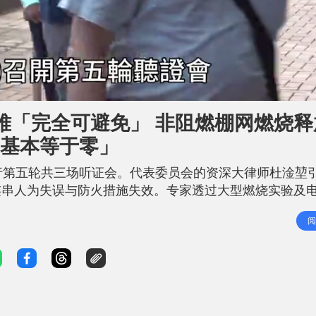
难「完全可避免」 非阻燃棚网燃烧释
「基本等于零」
行第五轮共三场听证会。代表委员会的资深大律师杜淦堃
连串人为失误与防火措施失效。专家透过大型燃烧实验及
焰」令火势迅速蔓延，加上楼梯生口（通风口）防护失效
阅
时间「基本上等于零」。杜淦堃引述专家结论明言：「火