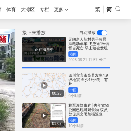
繁
简
育
体育
大湾区
专栏
更多
接下来播放
自动播放
元朗唐人新村男子凌晨
踩电动单车 飞堕逾1米高
货台死亡 早上始被发现
正在播放中
港闻
2026-06-21 11:57 HKT
四川宜宾市高县发生4.9
级地震 至少1死6伤｜有
片
中国
00:25
9小时前
将军澳疑毒狗│去年宠物
公园已现可疑食物 议员
曾促康文署加强巡查
港闻
01:07
10小时前