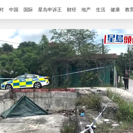
时
中国
国际
星岛申诉王
财经
地产
生活
健康
教