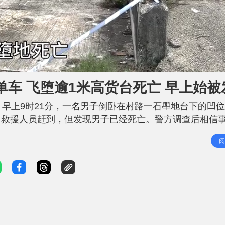
车 飞堕逾1米高货台死亡 早上始被
）早上9时21分，一名男子倒卧在村路一石壆地台下的凹
。救援人员赶到，但发现男子已经死亡。警方调查后相信
处堕下，跌落涉事凹位受伤致死。 人员在死者身上检获身
阅
息称，死者的头部和手有跌伤和擦伤，与由高处堕下所造