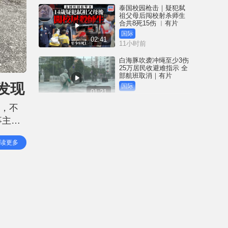
泰国校园枪击｜疑犯弑
祖父母后闯校射杀师生
合共8死15伤 ︱有片
国际
02:41
11小时前
白海豚吹袭冲绳至少3伤
25万居民收避难指示 全
部航班取消｜有片
发现
国际
01:21
12小时前
位，不
澳门酒店血案内情｜不
事主驾
忿大洒金钱却戴绿帽 41
岁内地男商人擸刀叉 专
份证，
捅女友要害
港闻
读更多
02:21
成的伤
13小时前
国际足协风波｜欧洲足
协强硬落闸 恩芬天奴不
落台便杯葛世界杯
体育
01:37
14小时前
星岛申诉王 | 葵广「二手
书兵团」拦路 专家分享