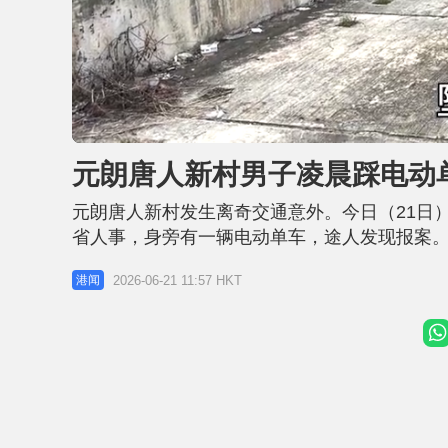
L
U
o
n
a
m
d
u
元朗唐人新村男子凌晨踩电动单
e
t
d
e
:
7
元朗唐人新村发生离奇交通意外。今日（21日
5
.
9
省人事，身旁有一辆电动单车，途人发现报案
8
%
驶电动单车，经过弯位时失事，由约1.25米高
2026-06-21 11:57 HKT
港闻
证实死者是54岁姓林男子，居于屯门。现场消
势吻