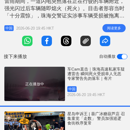
雷雨期间，一道闪电突然落在正在行驶的车辆附近，
r
e
i
强光闪过后车辆随即熄火（死火）。目击者形容当时
n
「十分震惊」，珠海交警证实涉事车辆受损被拖离高
速，车上人员并无大碍。 车CAM拍下闪电瞬间 据行
g
2026-06-20 19:45 HKT
阅读更多
中国
车记录仪片段显示，事发时正值雷雨天气，一辆车在
T
西部沿海高速上行驶期间，一道闪电突然落在其附近
i
位置。目击者梅先生表示，这是其首次如此近距离感
m
受闪电威力。 珠海交警回应
接下来播放
自动播放
e
车Cam直击｜珠海高速私家车疑
遭雷击 瞬间死火受损幸人无恙
专家警告先勿落车｜有片
正在播放中
中国
2026-06-20 19:45 HKT
星岛申诉王 | 葵广冰糖葫芦店 召
集童党「走数」 警员加强巡逻
食街秩序复常