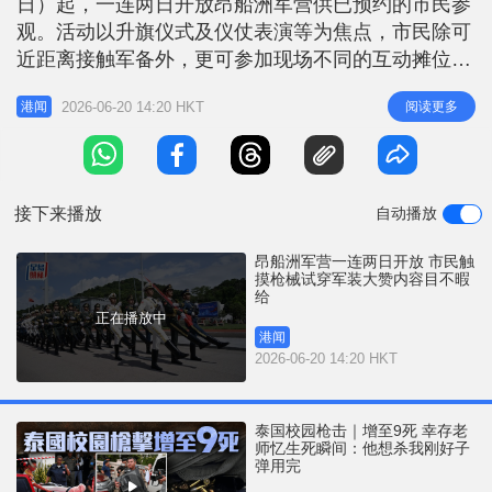
日）起，一连两日开放昂船洲军营供已预约的市民参
r
e
i
观。活动以升旗仪式及仪仗表演等为焦点，市民除可
n
近距离接触军备外，更可参加现场不同的互动摊位。
有市民带同子女入场参观，大赞活动内容「目不暇
g
2026-06-20 14:20 HKT
阅读更多
港闻
给」。 军营设互动摊位 供市民体验军备 《星岛》记
T
者于今早8时半抵达昂船洲军营，现场已有近百名市
i
民排队等候入场。今日首日开放的活动包括国旗仪
m
式、军乐队列阵、装备展示、军
接下来播放
自动播放
e
昂船洲军营一连两日开放 市民触
摸枪械试穿军装大赞内容目不暇
给
正在播放中
港闻
2026-06-20 14:20 HKT
泰国校园枪击｜增至9死 幸存老
师忆生死瞬间：他想杀我刚好子
弹用完