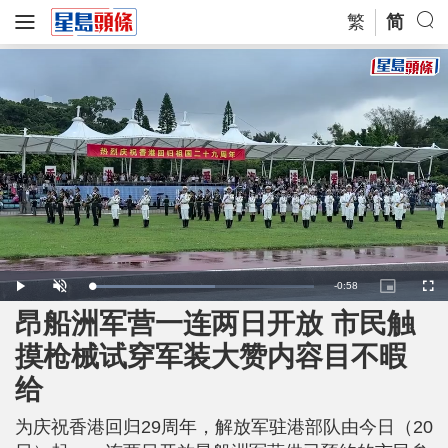
繁
简
R
-
0:58
L
P
U
P
F
o
l
n
i
u
a
a
m
c
l
昂船洲军营一连两日开放 市民触
e
d
y
u
t
l
e
t
u
s
d
e
r
c
m
摸枪械试穿军装大赞内容目不暇
:
e
r
5
-
e
5
i
e
a
.
给
n
n
5
-
9
P
i
%
i
c
为庆祝香港回归29周年，解放军驻港部队由今日（20
t
n
u