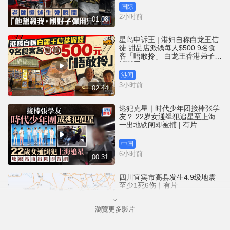
国际
2小时前
01:08
星岛申诉王 | 港妇自称白龙王信
徒 甜品店派钱每人$500 9名食
客「唔敢拎」 白龙王香港弟子亲
解谜团
港闻
3小时前
02:44
逃犯克星｜时代少年团接棒张学
友？ 22岁女通缉犯追星至上海
一出地铁闸即被捕 | 有片
中国
6小时前
00:31
四川宜宾市高县发生4.9级地震
至少1死6伤｜有片
瀏覽更多影片
中国
16小时前
00:25