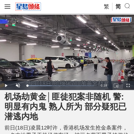
繁
简
R
-
1:18
L
P
U
P
F
o
l
n
i
u
a
a
m
c
l
机场劫黄金│匪徒犯案非随机 警:
e
d
y
u
t
l
e
t
u
s
d
e
r
c
m
明显有内鬼 熟人所为 部分疑犯已
:
e
r
3
-
e
6
i
e
a
.
潜逃内地
n
n
8
-
6
P
i
%
i
c
前日(18日)凌晨12时许，香港机场发生抢金条案件，
t
n
u