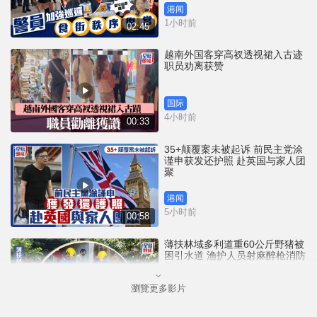
港闻
1小时前
02:45
越南外国客穿高衩透视裙入古迹
职员劝离获赞
国际
4小时前
00:33
35+颠覆案未被起诉 前民主党涂
谨申获发还护照 赴英国与家人团
聚
港闻
5小时前
00:58
薄扶林域多利道重60公斤野猪被
困引水道 渔护人员射麻醉枪消防
救起
瀏覽更多影片
港闻
8小时前
00:34