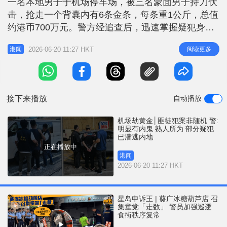
一名本地男子于机场停车场，被三名蒙面男子持刀伏
r
e
i
击，抢走一个背囊内有6条金条，每条重1公斤，总值
n
约港币700万元。警方经追查后，迅速掌握疑犯身
份，两日来拘捕7男女，涉「串谋行劫」、「行使虚
g
2026-06-20 11:27 HKT
阅读更多
港闻
假文书」、「协助罪犯」等罪。警方相信案件并非随
T
机行劫案，而是有预谋，明显有内鬼通风报信，熟人
i
所为，部分疑犯已潜逃内地，正寻求内地执法机构提
m
供协助，而案中被抢金条仍
接下来播放
自动播放
e
机场劫黄金│匪徒犯案非随机 警:
明显有内鬼 熟人所为 部分疑犯
已潜逃内地
正在播放中
港闻
2026-06-20 11:27 HKT
星岛申诉王 | 葵广冰糖葫芦店 召
集童党「走数」 警员加强巡逻
食街秩序复常