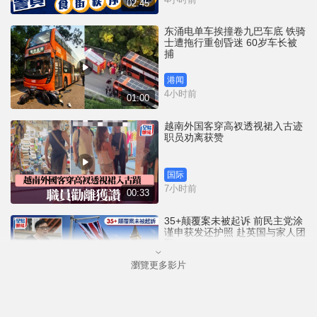
02:45
东涌电单车挨撞卷九巴车底 铁骑
士遭拖行重创昏迷 60岁车长被
捕
港闻
4小时前
01:00
越南外国客穿高衩透视裙入古迹
职员劝离获赞
国际
7小时前
00:33
35+颠覆案未被起诉 前民主党涂
谨申获发还护照 赴英国与家人团
聚
瀏覽更多影片
港闻
8小时前
00:58
薄扶林域多利道重60公斤野猪被