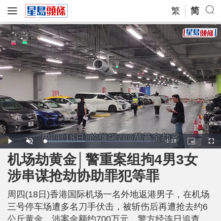
繁
简
R
-
1:18
L
P
U
P
F
o
l
n
i
u
a
a
m
c
l
机场劫黄金│警重案组拘4男3女
e
d
y
u
t
l
e
t
u
s
d
e
r
c
m
涉串谋抢劫协助罪犯等罪
:
e
r
3
-
e
6
i
e
a
.
n
n
8
周四(18日)香港国际机场一名外地返港男子，在机场
-
6
P
i
%
i
三号停车场遭多名刀手伏击，被斩伤后再遭抢去约6
c
t
n
公斤黄金，涉案金额约700万元。警方经连日追查，
u