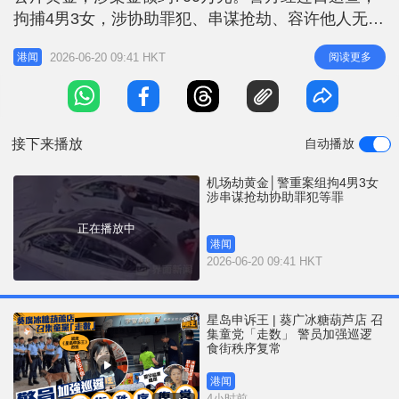
r
e
拘捕4男3女，涉协助罪犯、串谋抢劫、容许他人无牌
i
驾驶、行使虚假文书、无牌驾驶等罪，今（20日）早
n
2026-06-20 09:41 HKT
阅读更多
港闻
上11时将召开记者会讲述案情。 昨日有视频流出一
g
段拍摄到行劫过程的影片，画面开始见到有数名男子
T
在停车场内，镜头稍后跳到一个泊车位置，一名孭着
i
背囊、穿白色衫的男子
接下来播放
自动播放
m
e
机场劫黄金│警重案组拘4男3女
涉串谋抢劫协助罪犯等罪
正在播放中
港闻
2026-06-20 09:41 HKT
星岛申诉王 | 葵广冰糖葫芦店 召
集童党「走数」 警员加强巡逻
食街秩序复常
港闻
4小时前