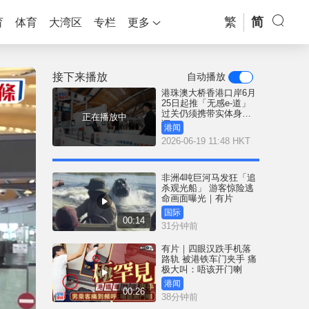
繁
简
育
体育
大湾区
专栏
更多
接下来播放
自动播放
港珠澳大桥香港口岸6月
25日起推「无感e-道」
过关仍须携带实体身份
正在播放中
证
港闻
2026-06-19 11:48 HKT
非洲4吨巨河马发狂「追
杀观光船」 游客惊险逃
命画面曝光｜有片
国际
00:14
31分钟前
有片｜四眼汉跌手机落
路轨 被港铁车门夹手 痛
极大叫：唔该开门喇
港闻
00:26
38分钟前