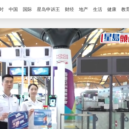
时
中国
国际
星岛申诉王
财经
地产
生活
健康
教