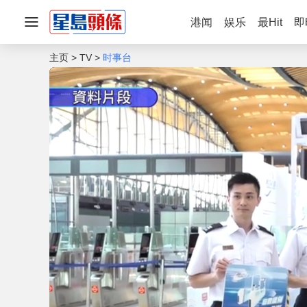
港闻
娱乐
最Hit
即
主页
TV
时事台