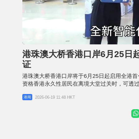
L
U
o
n
a
m
d
u
港珠澳大桥香港口岸6月25日
e
t
d
e
:
证
5
9
.
8
港珠澳大桥香港口岸将于6月25日起启用全港
1
%
资格香港永久性居民在离境大堂过关时，可透
续，全程无需出示香港身份证或二维码。添马台
2026-06-19 11:48 HKT
港闻
带实体身份证。 相关新闻： 港珠澳大桥6.25推