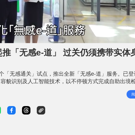
起推「无感e-道」 过关仍须携带实体
首个「无感通关」试点，推出全新「无感e-道」服务。已登
过容貌识别及人工智能技术，以不停顿方式完成自助出境
今日（19日）在社文平台发帖，指市民需注意，过关时
阅
「无感e-道」 无须停步5秒即可过关 料5万人合资格申请