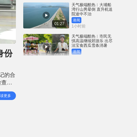
天气极端酷热︱大埔船
湾行山男晕倒 直升机送
院途中不治
港闻
01:27
1小时前
天气极端酷热︱市民无
惧高温继续郊游乐 出尽
法宝食西瓜雪条消暑
身份
港闻
01:27
2小时前
台风白海豚︱基隆港数
十吨重货柜连环倒塌 惊
记的合
悚画面曝光｜有片
检查手
中国
00:25
5小时前
仍须携
读更多
深圳坂银隧道︱5男女午
夜「电鸡炸街」 齐齐行
拘5日｜有片
中国
00:32
5小时前
气温创历史新高 林超英
深夜「报平安」称未开