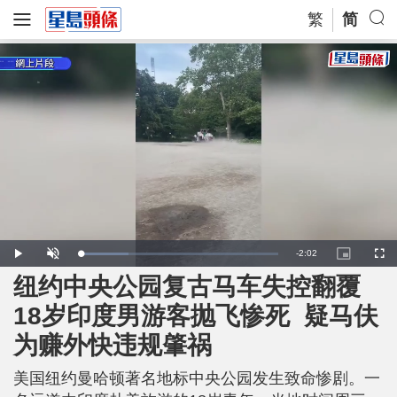
繁
简
R
-
2:02
L
P
U
P
F
o
l
n
i
u
a
a
m
c
l
纽约中央公园复古马车失控翻覆
e
d
y
u
t
l
e
t
u
s
d
e
r
c
m
18岁印度男游客抛飞惨死 疑马伕
:
e
r
2
-
e
4
i
e
a
.
为赚外快违规肇祸
n
n
6
-
9
P
i
%
i
c
美国纽约曼哈顿著名地标中央公园发生致命惨剧。一
t
n
u