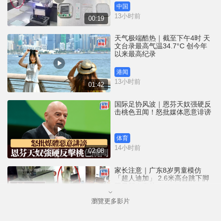
中国
13小时前
00:19
天气极端酷热｜截至下午4时 天
文台录最高气温34.7°C 创今年
以来最高纪录
港闻
13小时前
01:42
国际足协风波｜恩芬天奴强硬反
击桃色丑闻！怒批媒体恶意诽谤
体育
14小时前
02:08
家长注意｜广东8岁男童模仿
「超人迪加」 2.6米高台跳下脚
跟骨折｜有片
瀏覽更多影片
中国
15小时前
00:31