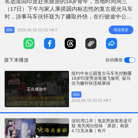
名远道由印度赴美旅游的18岁青年，当地时间周三
r
e
i
（17日）下午与家人乘搭园内标志性的复古观光马车
n
时，涉事马车伕怀疑为了赚取外快，在行驶途中公然
违规离开驾驶位置，试图走到车外替对方拍照留念。
g
2026-06-19 03:56 HKT
阅读更多
国际
不料，此举导致拉车的马匹突然受到巨大惊吓，随即
T
在全无控制下在园内疯狂失控狂奔，在高速过弯时当
i
场失控反车，印度青年当场被抛出车外惨死。市长及
m
市议会当晚发表严厉声明，形容事
接下来播放
自动播放
e
纽约中央公园复古马车失控翻覆
18岁印度男游客抛飞惨死 疑马
伕为赚外快违规肇祸
正在播放中
国际
2026-06-19 03:56 HKT
深圳湾口岸｜鬼祟男旅客形迹可
疑 海关闻出怪味「尿袋」检获
4.72克冰毒｜有片