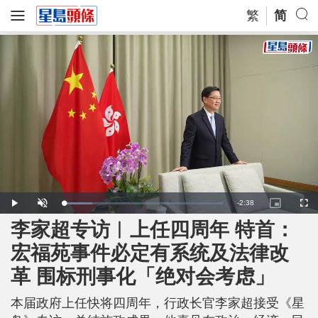
繁
简
R
-
2:38
L
P
U
P
F
o
l
n
i
u
a
a
m
c
l
李家超专访︱上任四周年 特首：
e
d
y
u
t
l
e
t
u
s
d
e
r
c
m
宏福苑事件必定有系统及法律改
:
e
r
1
-
e
7
i
e
a
.
革 围标刑事化「绝对会考虑」
n
n
8
-
3
P
i
%
i
c
本届政府上任快将四周年，行政长官李家超接受《星
t
n
u