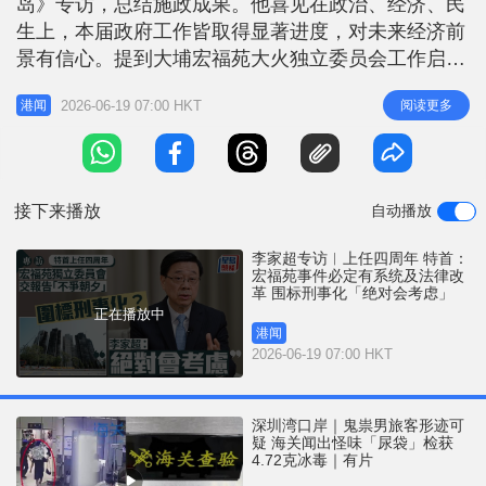
岛》专访，总结施政成果。他喜见在政治、经济、民
r
e
i
生上，本届政府工作皆取得显著进度，对未来经济前
n
景有信心。提到大埔宏福苑大火独立委员会工作启动
已半年，9个月工作限期只剩三分之一，李家超指对
g
2026-06-19 07:00 HKT
阅读更多
港闻
委员会工作充满信心，但明言「不争朝夕」，若委员
T
会需更多时间，可向他提出。对于有声音建议把围标
i
行为刑事化，他表明「绝对会考虑」，强调最终必定
m
有系统及法律改革。 李家超专访｜
接下来播放
自动播放
e
李家超专访︱上任四周年 特首：
宏福苑事件必定有系统及法律改
革 围标刑事化「绝对会考虑」
正在播放中
港闻
2026-06-19 07:00 HKT
深圳湾口岸｜鬼祟男旅客形迹可
疑 海关闻出怪味「尿袋」检获
4.72克冰毒｜有片