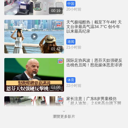
中国
20小时前
00:19
天气极端酷热｜截至下午4时 天
文台录最高气温34.7°C 创今年
以来最高纪录
港闻
21小时前
01:42
国际足协风波｜恩芬天奴强硬反
击桃色丑闻！怒批媒体恶意诽谤
体育
22小时前
02:08
家长注意｜广东8岁男童模仿
「超人迪加」 2.6米高台跳下脚
跟骨折｜有片
瀏覽更多影片
中国
22小时前
00:31